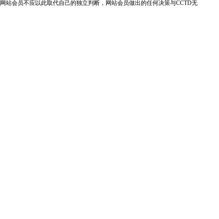
网站会员不应以此取代自己的独立判断，网站会员做出的任何决策与CCTD无