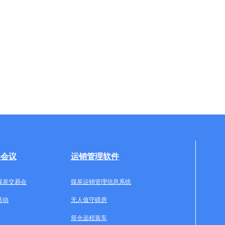
牌会议
运销管理软件
煤炭交易会
煤炭运销管理信息系统
活动
无人值守磅房
筒仓远程装车