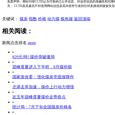
免责声明：网站刊登CCTD认为可靠的已公开信息，对这些信息的准确性和完整
关， CCTD及其雇员不对使用网站信息及其内容所引发的任何直接或间接损失
关键词：
煤炭
指数
价格
动力煤
炼焦煤
返回顶端
相关阅读：
新闻点击排名
more
•
829元/吨! 煤价突破僵局
•
迎峰度夏进入下半程，8月煤价能
•
国家发改委：强化煤炭兜底保障作
•
北港去库加速，煤价上行动力增强
•
近五年迎峰度夏煤价走势盘点
•
统计局：7月下旬全国煤炭价格各
•