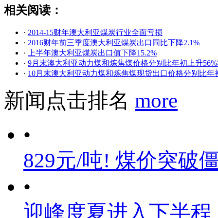
相关阅读：
·
2014-15财年澳大利亚煤炭行业全面亏损
·
2016财年前三季度澳大利亚煤炭出口同比下降2.1%
·
上半年澳大利亚煤炭出口值下降15.2%
·
9月末澳大利亚动力煤和炼焦煤价格分别比年初上升56%和
·
10月末澳大利亚动力煤和炼焦煤现货出口价格分别比年初上升1
新闻点击排名
more
•
829元/吨! 煤价突破
•
迎峰度夏进入下半程