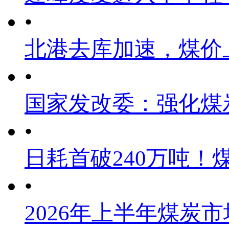
•
北港去库加速，煤价
•
国家发改委：强化煤
•
日耗首破240万吨！
•
2026年上半年煤炭