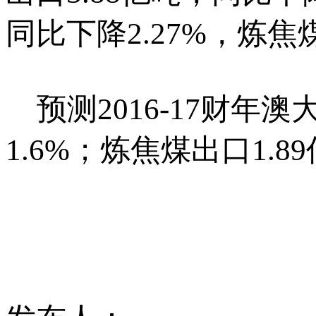
同比下降2.27%，炼焦煤
预测2016-17财年澳
1.6%；炼焦煤出口1.8