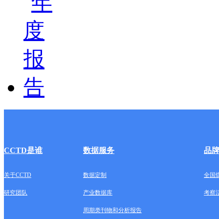
CCTD是谁
数据服务
品
关于CCTD
数据定制
全国
研究团队
产业数据库
考察
周期类刊物和分析报告