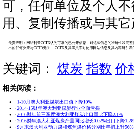
可，任何单位及个人不
用、复制传播或与其它
免责声明：网站刊登CCTD认为可靠的已公开信息，对这些信息的准确性和完
出的任何决策与CCTD无关， CCTD及其雇员不对使用网站信息及其内容所引
关键词：
煤炭
指数
价
相关阅读：
·
1-10月澳大利亚煤炭出口值下降10%
·
2014-15财年澳大利亚煤炭行业全面亏损
·
2016财年前三季度澳大利亚煤炭出口同比下降2.1%
·
2016财年澳大利亚煤炭产量同比增长0.02%出口下降1.28
·
9月末澳大利亚动力煤和炼焦煤价格分别比年初上升56%和