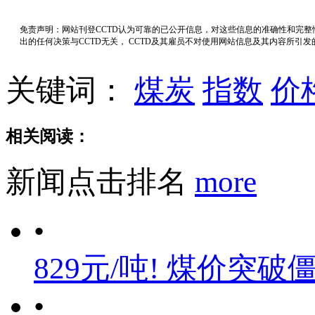
免责声明：网站刊登CCTD认为可靠的已公开信息，对这些信息的准确性和完
出的任何决策与CCTD无关， CCTD及其雇员不对使用网站信息及其内容所引
关键词：
煤炭
指数
价
相关阅读：
新闻点击排名
more
•
829元/吨! 煤价突破
•