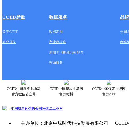
CCTD是谁
数据服务
品
关于CCTD
数据定制
全国
研究团队
产业数据库
考察
周期类刊物和分析报告
咨询服务
CCTD中国煤炭市场网
CCTD中国煤炭市场网
CCTD中国煤炭市场网
官方微信公众号
官方微博
官方APP
中国煤炭运销协会
国家煤炭工业网
主办单位：北京中煤时代科技发展有限公司 CCTD