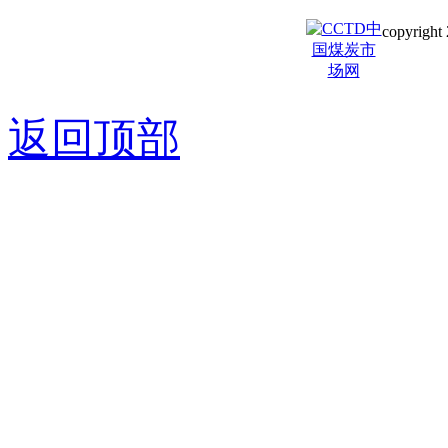
copyright 
京ICP备0
返回顶部