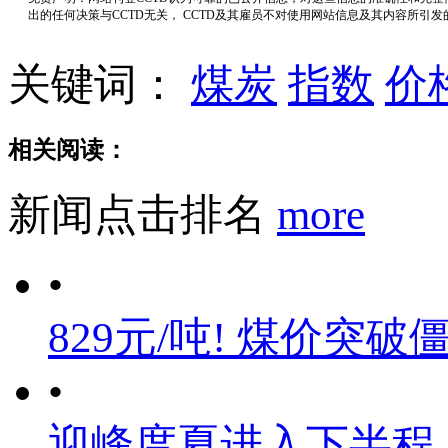
出的任何决策与CCTD无关， CCTD及其雇员不对使用网站信息及其内容所引
关键词：
煤炭
指数
价
相关阅读：
新闻点击排名
more
•
829元/吨! 煤价突破
•
迎峰度夏进入下半程