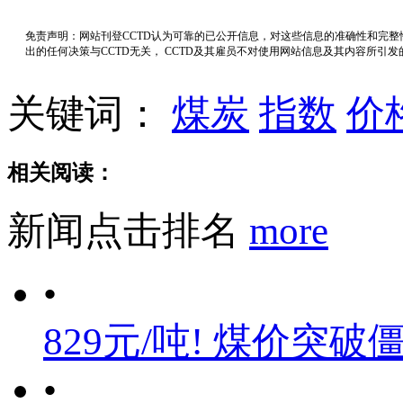
免责声明：网站刊登CCTD认为可靠的已公开信息，对这些信息的准确性和完
出的任何决策与CCTD无关， CCTD及其雇员不对使用网站信息及其内容所引
关键词：
煤炭
指数
价
相关阅读：
新闻点击排名
more
•
829元/吨! 煤价突破
•