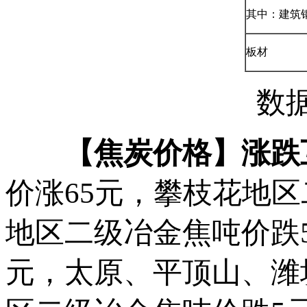
其中：建筑
板材
数
【焦炭价格】涨跌
价涨65元，攀枝花地
地区二级冶金焦吨价跌
元，太原、平顶山、潍