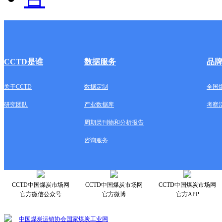
CCTD是谁
数据服务
品
关于CCTD
数据定制
全国
研究团队
产业数据库
考察
周期类刊物和分析报告
咨询服务
CCTD中国煤炭市场网
CCTD中国煤炭市场网
CCTD中国煤炭市场网
官方微信公众号
官方微博
官方APP
中国煤炭运销协会
国家煤炭工业网