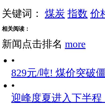
关键词：
煤炭
指数
价
相关阅读：
新闻点击排名
more
•
829元/吨! 煤价突破
•
迎峰度夏进入下半程