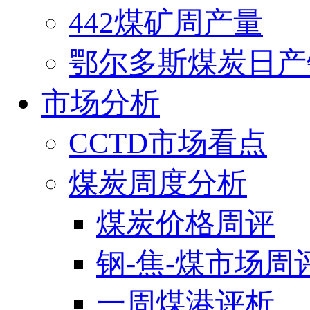
442煤矿周产量
鄂尔多斯煤炭日产
市场分析
CCTD市场看点
煤炭周度分析
煤炭价格周评
钢-焦-煤市场周
一周煤港评析