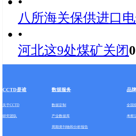
•
八所海关保供进口电
•
河北这9处煤矿关闭
0
CCTD是谁
数据服务
品
关于CCTD
数据定制
全国
研究团队
产业数据库
考察
周期类刊物和分析报告