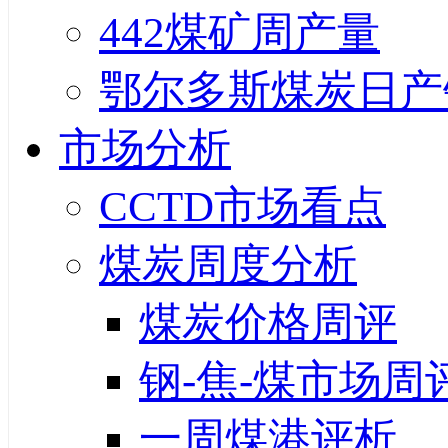
442煤矿周产量
鄂尔多斯煤炭日产
市场分析
CCTD市场看点
煤炭周度分析
煤炭价格周评
钢-焦-煤市场周
一周煤港评析