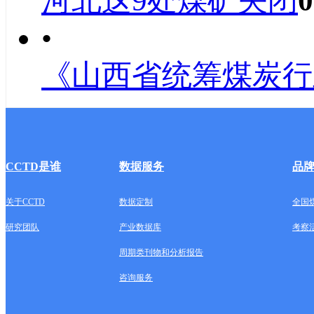
河北这9处煤矿关闭
0
•
《山西省统筹煤炭行
CCTD是谁
数据服务
品
关于CCTD
数据定制
全国
研究团队
产业数据库
考察
周期类刊物和分析报告
咨询服务