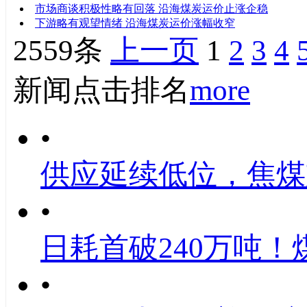
市场商谈积极性略有回落 沿海煤炭运价止涨企稳
下游略有观望情绪 沿海煤炭运价涨幅收窄
2559条
上一页
1
2
3
4
新闻点击排名
more
•
供应延续低位，焦煤
•
日耗首破240万吨！
•