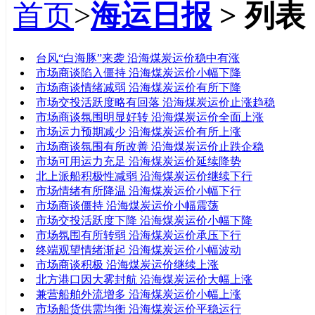
首页
>
海运日报
> 列表
标题
台风“白海豚”来袭 沿海煤炭运价稳中有涨
市场商谈陷入僵持 沿海煤炭运价小幅下降
市场商谈情绪减弱 沿海煤炭运价有所下降
市场交投活跃度略有回落 沿海煤炭运价止涨趋稳
市场商谈氛围明显好转 沿海煤炭运价全面上涨
市场运力预期减少 沿海煤炭运价有所上涨
市场商谈氛围有所改善 沿海煤炭运价止跌企稳
市场可用运力充足 沿海煤炭运价延续降势
北上派船积极性减弱 沿海煤炭运价继续下行
市场情绪有所降温 沿海煤炭运价小幅下行
市场商谈僵持 沿海煤炭运价小幅震荡
市场交投活跃度下降 沿海煤炭运价小幅下降
市场氛围有所转弱 沿海煤炭运价承压下行
终端观望情绪渐起 沿海煤炭运价小幅波动
市场商谈积极 沿海煤炭运价继续上涨
北方港口因大雾封航 沿海煤炭运价大幅上涨
兼营船舶外流增多 沿海煤炭运价小幅上涨
市场船货供需均衡 沿海煤炭运价平稳运行