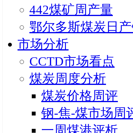
442煤矿周产量
鄂尔多斯煤炭日产
市场分析
CCTD市场看点
煤炭周度分析
煤炭价格周评
钢-焦-煤市场周
一周煤港评析