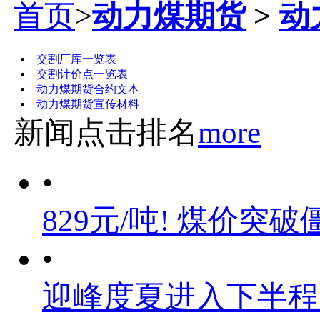
首页
>
动力煤期货
>
动
标题
交割厂库一览表
交割计价点一览表
动力煤期货合约文本
动力煤期货宣传材料
新闻点击排名
more
•
829元/吨! 煤价突破
•
迎峰度夏进入下半程