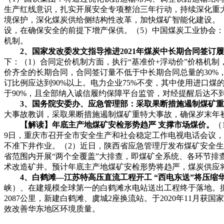
生产红线意识，扎实开展安全专项整治三年行动，持续深化重
境保护，深化煤炭供给侧结构性改革，加快煤矿智能化建设。
设，在确保安全的前提下增产保供。（5）中国煤炭工业协会
机制。
2
、
国家发改委发文指导推进2021年煤炭中长期合同签订
下：（1）合同定价机制方面，执行“基准价+浮动价”价格机制
价齐全的长期合同，合同签订量不低于中长期合同总量的30%，
订比例应达到90%以上。电力企业75%不变，其中使用进口煤
于90%，且全部纳入诚信履约保障平台监管，对经提醒后达不
3
、国务院安委办、
应急管理部：采取果断措施遏制煤矿重
大事故教训，采取果断措施遏制煤矿重特大事故，确保岁末年
【解读】年底
主产地煤矿安检形势趋严 支撑市场煤价。
（
9日，重庆市召开全市安全生产和社会稳定工作电视电话会议，
不准下井作业。（2）近日，陕西省应急管理厅发布煤矿安全
省范围内开展“两个全覆盖”大排查，即煤矿全系统、各环节
术改造矿井。预计年底主产地煤矿安检形势将趋严，煤炭供应
4
、白鹤滩—江苏特高压直流工程开工 “西电东送”将压缩
峡）、在建规模全球第一的白鹤滩水电站送出工程终于落地。
2087公里，新建白鹤滩、虞城2座换流站。于2020年11月获
效改善华东地区环境质量。