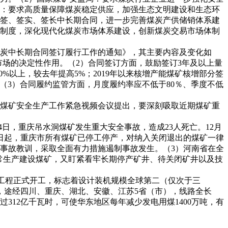
局：要求高质量保障煤炭稳定供应，加强生态文明建设和生态环
多签、签实、签长中长期合同，进一步完善煤炭产供储销体系建
同制度，深化现代化煤炭市场体系建设，创新煤炭交易市场体制
年煤炭中长期合同签订履行工作的通知》，其主要内容及变化如
调市场的决定性作用。（2）合同签订方面，鼓励签订3年及以上量
%以上，较去年提高5%；2019年以来核增产能煤矿核增部分签
。（3）合同履约监管方面，月度履约率应不低于80％、季度不低
煤矿安全生产工作紧急视频会议提出，要深刻吸取近期煤矿重
4日，重庆吊水洞煤矿发生重大安全事故，造成23人死亡。12月
5日起，重庆市所有煤矿已停工停产，对纳入关闭退出的煤矿一律
事故教训，采取全面有力措施遏制事故发生。（3）河南省在全
常生产建设煤矿，又盯紧看牢长期停产矿井、待关闭矿井以及技
输电工程正式开工，标志着设计装机规模全球第二（仅次于三
，途经四川、重庆、湖北、安徽、江苏5省（市），线路全长
超过312亿千瓦时，可使华东地区每年减少发电用煤1400万吨，有