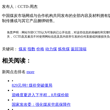
发布人：CCTD-周杰
中国煤炭市场网或与合作机构共同发布的全部内容及材料拥有
制传播或与其它产品捆绑销售。
免责声明：网站刊登CCTD认为可靠的已公开信息，对这些信息的准确性和完整
关， CCTD及其雇员不对使用网站信息及其内容所引发的任何直接或间接损失
关键词：
煤炭
指数
价格
动力煤
炼焦煤
返回顶端
相关阅读：
新闻点击排名
more
•
829元/吨! 煤价突破僵局
•
迎峰度夏进入下半程，8月煤价能
•
国家发改委：强化煤炭兜底保障作
•