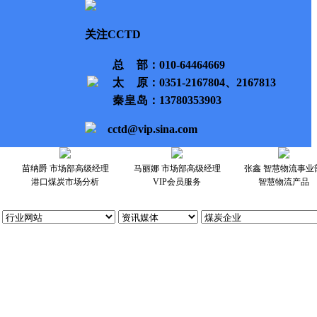
关注CCTD
总部
：010-64464669
太原
：0351-2167804、2167813
秦皇岛
：13780353903
cctd@vip.sina.com
苗纳爵 市场部高级经理
马丽娜 市场部高级经理
张鑫 智慧物流事业
港口煤炭市场分析
VIP会员服务
智慧物流产品