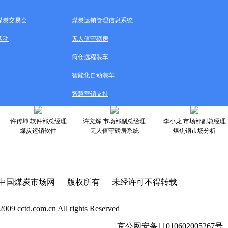
煤炭交易会
煤炭运销管理信息系统
活动
无人值守磅房
筒仓远程装车
智能化自动装车
智慧营销支持
许传坤 软件部总经理
许文辉 市场部副总经理
李小龙 市场部副总经理
煤炭运销软件
无人值守磅房系统
煤焦钢市场分析
中国煤炭市场网 版权所有 未经许可不得转载
2009 cctd.com.cn All rights Reserved
20447号
|
京ICP证020447号
| 京公网安备11010602005267号