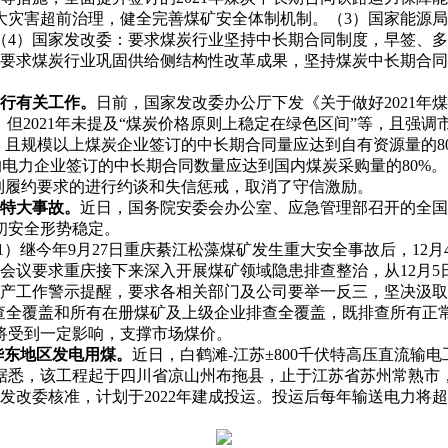
大灾害超前治理，健全完善煤矿安全体制机制。（3）国家能源
（4）国家发改委：要求煤炭行业坚持中长期合同制度，早签、
：要求煤炭行业巩固供给侧结构性改革成果，坚持煤炭中长期合
履行有关工作。
日前，国家发改委办公厅下发《关于做好2021
，但2021年未提及“煤炭价格原则上稳定在绿色区间”等，且强
且规模以上煤炭企业签订的中长期合同量应达到自有资源量的80
的电力企业签订的中长期合同数量应达到国内煤炭采购量的80%
到履约要求的进行约谈和失信惩戒，取消了守信激励。
特大事故。
近日，国务院安委会办公室、应急管理部召开的全国
初安全形势稳定。
1）继今年9月27日重庆綦江松藻煤矿发生重大安全事故后，12月
会议要求重庆接下来深入开展煤矿领域隐患排查整治，从12月
生产工作警示提醒，要求各相关部门及公司要举一反三，坚决汲取
排查全覆盖和所有在册煤矿及上级企业排查全覆盖，既排查所有正
将受到一定影响，支撑市场煤价。
华东地区发电用煤
。
近日，白鹤滩-江苏±800千伏特高压直流
据悉，该工程起于四川省凉山州布拖县，止于江苏省苏州常熟市
国家发改委核准，计划于2022年建成投运。投运后每年输送电力将