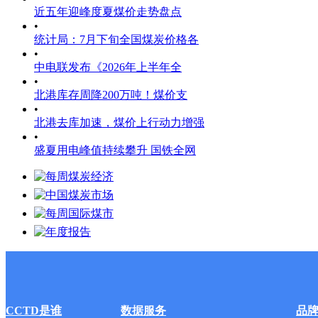
近五年迎峰度夏煤价走势盘点
•
统计局：7月下旬全国煤炭价格各
•
中电联发布《2026年上半年全
•
北港库存周降200万吨！煤价支
•
北港去库加速，煤价上行动力增强
•
盛夏用电峰值持续攀升 国铁全网
CCTD是谁
数据服务
品