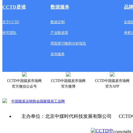
CCTD是谁
数据服务
品
关于CCTD
数据定制
全国
研究团队
产业数据库
考察
周期类刊物和分析报告
咨询服务
CCTD中国煤炭市场网
CCTD中国煤炭市场网
CCTD中国煤炭市场网
官方微信公众号
官方微博
官方APP
中国煤炭运销协会
国家煤炭工业网
主办单位：北京中煤时代科技发展有限公司 CCTD
copyright 