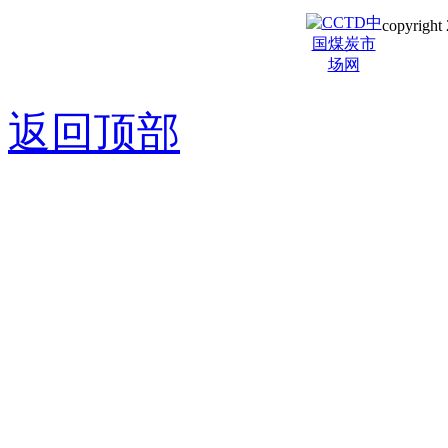
copyright 
京ICP备0
返回顶部