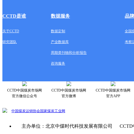
CCTD是谁
数据服务
品
关于CCTD
数据定制
全国
研究团队
产业数据库
考察
周期类刊物和分析报告
咨询服务
CCTD中国煤炭市场网
CCTD中国煤炭市场网
CCTD中国煤炭市场网
官方微信公众号
官方微博
官方APP
中国煤炭运销协会
国家煤炭工业网
主办单位：北京中煤时代科技发展有限公司 CCTD