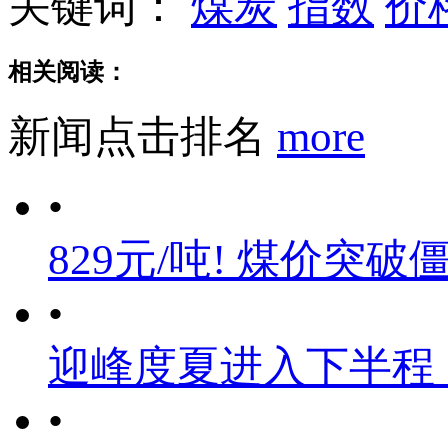
关键词：
煤炭
指数
价
相关阅读：
新闻点击排名
more
•
829元/吨! 煤价突破
•
迎峰度夏进入下半程
•