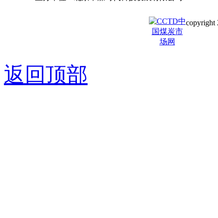
copyright 
京ICP备0
返回顶部