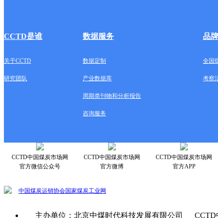
CCTD是谁
数据服务
品
关于CCTD
数据定制
全国
研究团队
产业数据库
考察
周期类刊物和分析报告
咨询服务
CCTD中国煤炭市场网
CCTD中国煤炭市场网
CCTD中国煤炭市场网
官方微信公众号
官方微博
官方APP
中国煤炭运销协会
国家煤炭工业网
主办单位：北京中煤时代科技发展有限公司 CCTD