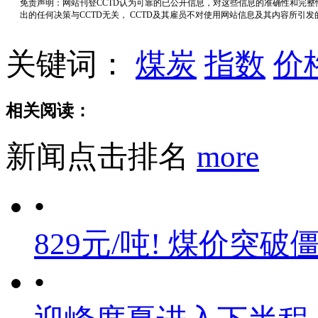
免责声明：网站刊登CCTD认为可靠的已公开信息，对这些信息的准确性和完
出的任何决策与CCTD无关， CCTD及其雇员不对使用网站信息及其内容所引
关键词：
煤炭
指数
价
相关阅读：
新闻点击排名
more
•
829元/吨! 煤价突破
•