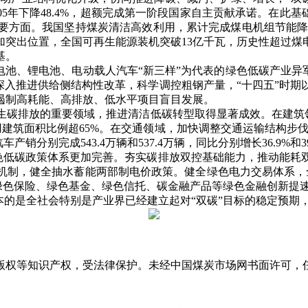
5年下降48.4%，超额完成第一阶段国家自主贡献承诺。在此
重要方面。我国坚持煤炭清洁高效利用，累计完成煤电机组节能降
加突出位置，全国可再生能源装机突破13亿千瓦，历史性超过煤
基。
池、锂电池、电动载人汽车“新三样”为代表的绿色低碳产业异军
通过深入推进供给侧结构性改革，科学调控粗钢产量，“十四五”时期
遏制高耗能、高排放、低水平项目盲目发展。
放的重要领域，推进清洁低碳转型取得显著成效。在建筑领域，
建筑面积比例超65%。在交通领域，加快调整交通运输结构步伐，20
产销分别完成543.4万辆和537.4万辆，同比分别增长36.9%和39
色低碳政策体系更加完善。夯实碳排放双控基础能力，推动能耗
制，健全抽水蓄能两部制电价政策。健全绿色电力交易体系，全国
、绿色保险、绿色基金、绿色信托、碳金融产品等绿色金融创新提速
的是全社会特别是产业界已经建立起对“双碳”目标的稳定预期
版权等知识产权，受法律保护。未经中国煤炭市场网书面许可，