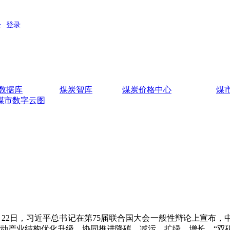
数据库
煤炭智库
煤炭价格中心
煤
煤市数字云图
2日，习近平总书记在第75届联合国大会一般性辩论上宣布，中国
动产业结构优化升级，协同推进降碳、减污、扩绿、增长，“双