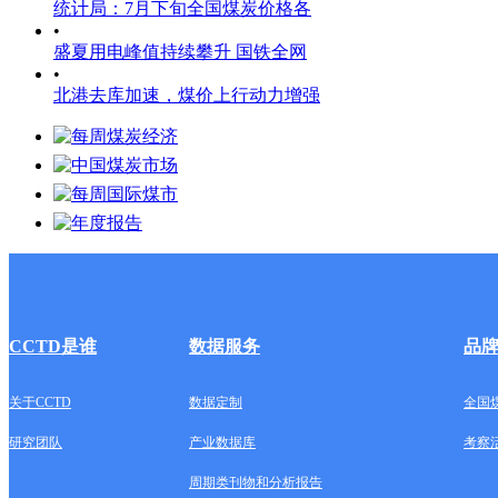
统计局：7月下旬全国煤炭价格各
•
盛夏用电峰值持续攀升 国铁全网
•
北港去库加速，煤价上行动力增强
CCTD是谁
数据服务
品
关于CCTD
数据定制
全国
研究团队
产业数据库
考察
周期类刊物和分析报告