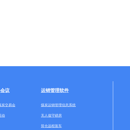
牌会议
运销管理软件
煤炭交易会
煤炭运销管理信息系统
活动
无人值守磅房
筒仓远程装车