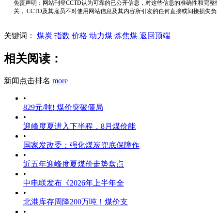
免责声明：网站刊登CCTD认为可靠的已公开信息，对这些信息的准确性和完整
关， CCTD及其雇员不对使用网站信息及其内容所引发的任何直接或间接损失
关键词：
煤炭
指数
价格
动力煤
炼焦煤
返回顶端
相关阅读：
新闻点击排名
more
•
829元/吨! 煤价突破僵局
•
迎峰度夏进入下半程，8月煤价能
•
国家发改委：强化煤炭兜底保障作
•
近五年迎峰度夏煤价走势盘点
•
中电联发布《2026年上半年全
•
北港库存周降200万吨！煤价支
•