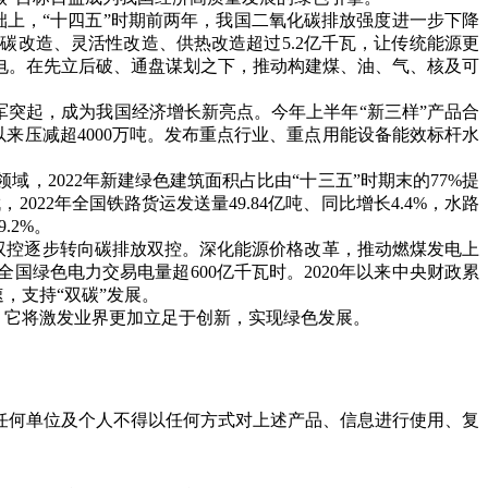
基础上，“十四五”时期前两年，我国二氧化碳排放强度进一步下降
碳改造、灵活性改造、供热改造超过5.2亿千瓦，让传统能源更
电。在先立后破、通盘谋划之下，推动构建煤、油、气、核及可
突起，成为我国经济增长新亮点。今年上半年“新三样”产品合
以来压减超4000万吨。发布重点行业、重点用能设备能效标杆水
2022年新建绿色建筑面积占比由“十三五”时期末的77%提
22年全国铁路货运发送量49.84亿吨、同比增长4.4%，水路
.2%。
双控逐步转向碳排放双控。深化能源价格改革，推动燃煤发电上
绿色电力交易电量超600亿千瓦时。2020年以来中央财政累
，支持“双碳”发展。
，它将激发业界更加立足于创新，实现绿色发展。
任何单位及个人不得以任何方式对上述产品、信息进行使用、复