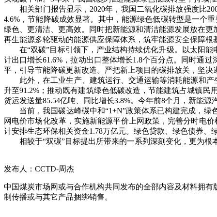
相关部门报告显示，2020年，我国二氧化碳排放强度比200
4.6%，节能降碳成效显著。其中，能源绿色低碳转型是一个
绿色、更清洁、更高效。同时把新能源和清洁能源发展放在更
再生能源多轮驱动的能源供应保障体系，筑牢能源安全保障根
在“双碳”目标引领下，产业结构持续优化升级。以太阳能电
计出口增长61.6%，拉动出口整体增长1.8个百分点。同时
平，引导节能降碳更新改造。严把新上项目的碳排放关，坚决
此外，在工业生产、建筑运行、交通运输等消耗能源和产生碳排
升至91.2%；推动既有建筑绿色低碳改造，节能建筑占城镇民用
货运发送量85.54亿吨、同比增长3.8%。今年前8个月，新能源汽车
当前，我国碳达峰碳中和“1+N”政策体系已构建完成，绿
网电价市场化改革，实施新能源平价上网政策，完善分时电价机
计安排生态环保相关资金1.78万亿元。绿色贷款、绿色债券
相较于“双碳”目标提出所带来的一系列深刻变化，更为根本
发布人：CCTD-周杰
中国煤炭市场网或与合作机构共同发布的全部内容及材料拥有
制传播或与其它产品捆绑销售。