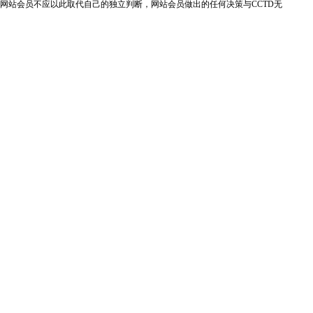
网站会员不应以此取代自己的独立判断，网站会员做出的任何决策与CCTD无