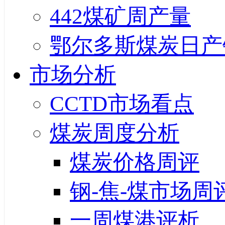
442煤矿周产量
鄂尔多斯煤炭日产
市场分析
CCTD市场看点
煤炭周度分析
煤炭价格周评
钢-焦-煤市场周
一周煤港评析