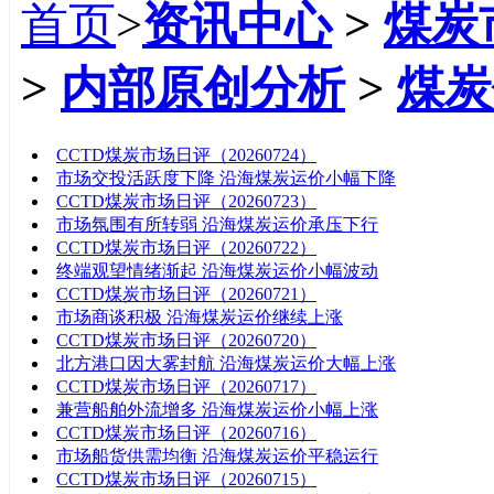
首页
>
资讯中心
>
煤炭
>
内部原创分析
>
煤炭
标题
CCTD煤炭市场日评（20260724）
市场交投活跃度下降 沿海煤炭运价小幅下降
CCTD煤炭市场日评（20260723）
市场氛围有所转弱 沿海煤炭运价承压下行
CCTD煤炭市场日评（20260722）
终端观望情绪渐起 沿海煤炭运价小幅波动
CCTD煤炭市场日评（20260721）
市场商谈积极 沿海煤炭运价继续上涨
CCTD煤炭市场日评（20260720）
北方港口因大雾封航 沿海煤炭运价大幅上涨
CCTD煤炭市场日评（20260717）
兼营船舶外流增多 沿海煤炭运价小幅上涨
CCTD煤炭市场日评（20260716）
市场船货供需均衡 沿海煤炭运价平稳运行
CCTD煤炭市场日评（20260715）