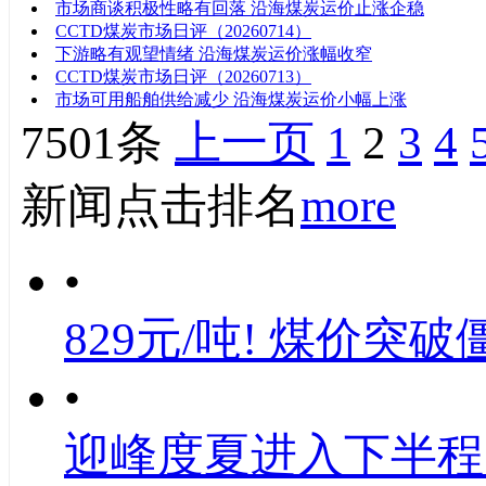
市场商谈积极性略有回落 沿海煤炭运价止涨企稳
CCTD煤炭市场日评（20260714）
下游略有观望情绪 沿海煤炭运价涨幅收窄
CCTD煤炭市场日评（20260713）
市场可用船舶供给减少 沿海煤炭运价小幅上涨
7501条
上一页
1
2
3
4
新闻点击排名
more
•
829元/吨! 煤价突破
•
迎峰度夏进入下半程