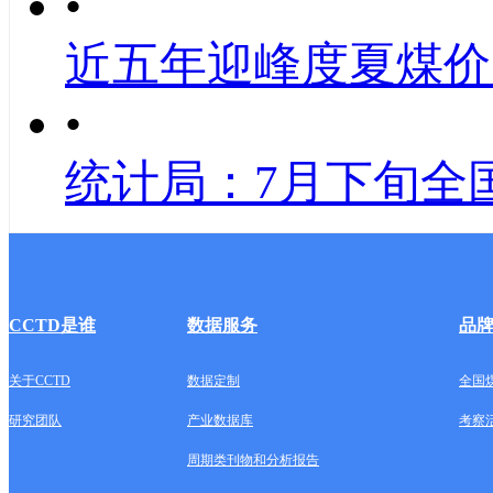
•
近五年迎峰度夏煤价
•
统计局：7月下旬全
CCTD是谁
数据服务
品
关于CCTD
数据定制
全国
研究团队
产业数据库
考察
周期类刊物和分析报告