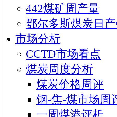
442煤矿周产量
鄂尔多斯煤炭日产
市场分析
CCTD市场看点
煤炭周度分析
煤炭价格周评
钢-焦-煤市场周
一周煤港评析