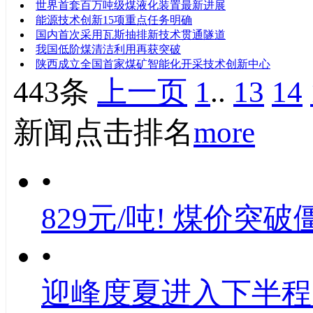
世界首套百万吨级煤液化装置最新进展
能源技术创新15项重点任务明确
国内首次采用瓦斯抽排新技术贯通隧道
我国低阶煤清洁利用再获突破
陕西成立全国首家煤矿智能化开采技术创新中心
443条
上一页
1
..
13
14
新闻点击排名
more
•
829元/吨! 煤价突破
•
迎峰度夏进入下半程