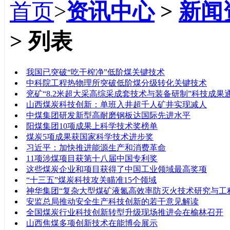
首页
>
资讯中心
>
新闻
> 列表
标题
我国已突破“吃干榨净”低阶煤关键技术
中科院工程热物理所突破低阶煤分级转化关键技术
兖矿“8.2米超大采高综采成套技术与装备研制”科技成果
山西煤炭科技创新：单班入井超千人矿井实现减人
中煤集团研发新型高耐磨钢板达国际先进水平
阳煤集团10项成果上科学技术奖榜单
煤炭5项成果获国家科学技术进步奖
习近平：加快推进能源生产和消费革命
11项涉煤项目获第十八届中国专利奖
这些煤炭企业和项目获得了中国工业领域最高奖项
“十三五”煤炭科技攻关瞄准15个领域
神华集团“复杂大型煤矿液氮高效率防灭火技术研究与工
安监总局推动安全生产科技创新的若干意见解读
全国煤炭行业科技创新转型升级现场推进会在榆林召开
山西焦煤多项创新技术在能博会展示