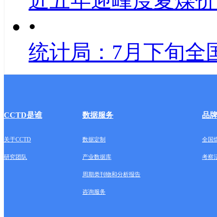
近五年迎峰度夏煤价
•
统计局：7月下旬全
CCTD是谁
数据服务
品
关于CCTD
数据定制
全国
研究团队
产业数据库
考察
周期类刊物和分析报告
咨询服务