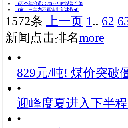
山西今年将退出2000万吨煤炭产能
山东：三年内不再审批新建煤矿
1572条
上一页
1
..
62
6
新闻点击排名
more
•
829元/吨! 煤价突破
•
迎峰度夏进入下半程
•