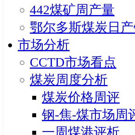
442煤矿周产量
鄂尔多斯煤炭日产
市场分析
CCTD市场看点
煤炭周度分析
煤炭价格周评
钢-焦-煤市场周
一周煤港评析