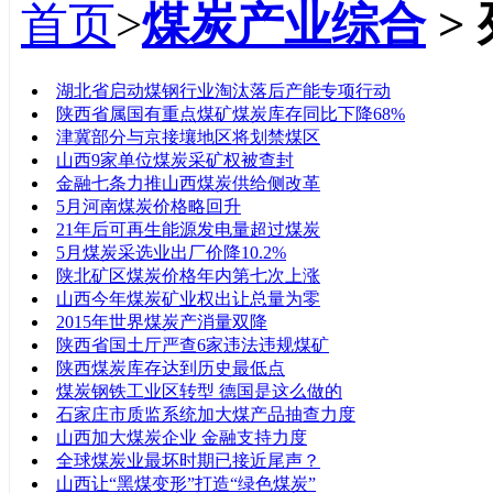
首页
>
煤炭产业综合
>
标题
湖北省启动煤钢行业淘汰落后产能专项行动
陕西省属国有重点煤矿煤炭库存同比下降68%
津冀部分与京接壤地区将划禁煤区
山西9家单位煤炭采矿权被查封
金融七条力推山西煤炭供给侧改革
5月河南煤炭价格略回升
21年后可再生能源发电量超过煤炭
5月煤炭采选业出厂价降10.2%
陕北矿区煤炭价格年内第七次上涨
山西今年煤炭矿业权出让总量为零
2015年世界煤炭产消量双降
陕西省国土厅严查6家违法违规煤矿
陕西煤炭库存达到历史最低点
煤炭钢铁工业区转型 德国是这么做的
石家庄市质监系统加大煤产品抽查力度
山西加大煤炭企业 金融支持力度
全球煤炭业最坏时期已接近尾声？
山西让“黑煤变形”打造“绿色煤炭”