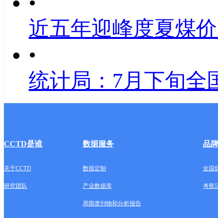
•
近五年迎峰度夏煤价
•
统计局：7月下旬全
CCTD是谁
数据服务
品
关于CCTD
数据定制
全国
研究团队
产业数据库
考察
周期类刊物和分析报告