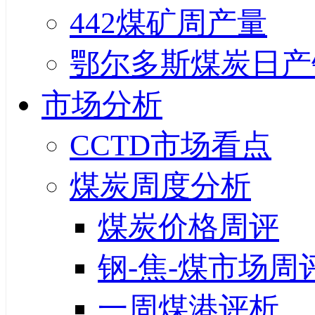
442煤矿周产量
鄂尔多斯煤炭日产
市场分析
CCTD市场看点
煤炭周度分析
煤炭价格周评
钢-焦-煤市场周
一周煤港评析