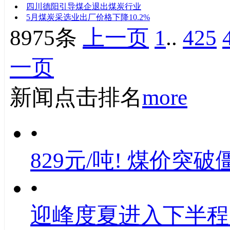
四川德阳引导煤企退出煤炭行业
5月煤炭采选业出厂价格下降10.2%
8975条
上一页
1
..
425
一页
新闻点击排名
more
•
829元/吨! 煤价突破
•
迎峰度夏进入下半程