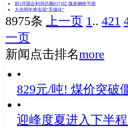
前5月国企利润总额8373亿 煤炭钢铁亏损
大兴明年将实现“无煤化”
8975条
上一页
1
..
421
一页
新闻点击排名
more
•
829元/吨! 煤价突破
•
迎峰度夏进入下半程