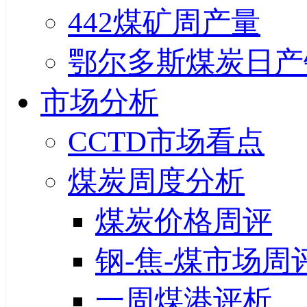
442煤矿周产量
鄂尔多斯煤炭日产
市场分析
CCTD市场看点
煤炭周度分析
煤炭价格周评
钢-焦-煤市场周
一周煤港评析