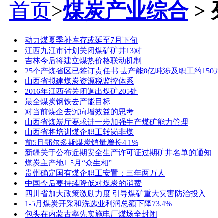
首页
>
煤炭产业综合
>
标题
动力煤夏季补库存或延至7月下旬
江西九江市计划关闭煤矿矿井13对
吉林今后将建立煤热价格联动机制
25个产煤省区已签订责任书 去产能8亿吨涉及职工约150
山西省拟建煤炭资源税监控体系
2016年江西省关闭退出煤矿205处
最全煤炭钢铁去产能目标
对当前煤企去沉疴增效益的思考
山西省煤炭厅要求进一步加强生产煤矿能力管理
山西省将培训煤企职工转岗非煤
前5月鄂尔多斯煤炭销量增长4.1%
新疆关于公布近期安全生产许可证过期矿井名单的通知
煤炭主产地1-5月“众生相”
贵州确定国有煤企职工安置：三年两万人
中国今后要持续降低对煤炭的消费
四川省加大政策激励力度 引导煤矿重大灾害防治投入
1-5月煤炭开采和洗选业利润总额下降73.4%
包头在内蒙古率先实施电厂煤场全封闭