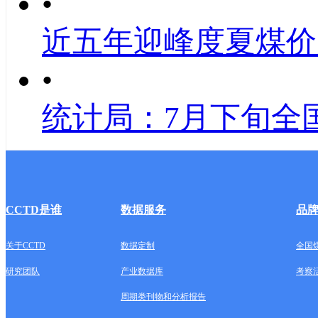
•
近五年迎峰度夏煤价
•
统计局：7月下旬全
CCTD是谁
数据服务
品
关于CCTD
数据定制
全国
研究团队
产业数据库
考察
周期类刊物和分析报告