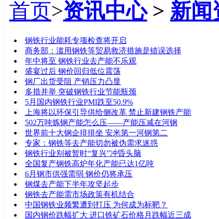
首页
>
资讯中心
>
新闻
标题
钢铁行业能耗专项检查将开启
商务部：滥用钢铁等贸易救济措施是错误选择
年中将至 钢铁行业去产能不乐观
盛宴过后 钢价回归低位震荡
钢厂出货受阻 产销压力凸显
多措并举 突破钢铁行业节能瓶颈
5月国内钢铁行业PMI跌至50.9%
上海将以环保引导供给侧改革 禁止新建钢铁产能
502万吨炼钢产能怎么压——产能压减在河钢
世界前十大钢企排排坐 安米第一河钢第二
专家：钢铁等去产能切勿被伪需求迷惑
钢铁行业别被暂时“复兴”冲昏头脑
全国复产钢铁高炉年化产能已达1亿吨
6月钢市供强需弱 钢价仍将承压
钢煤去产能下半年攻坚起步
钢铁去产能需市场政策有机结合
中国钢铁业频繁遭到打压 为何成为标靶？
国内钢价跌幅扩大 进口铁矿石价格月跌幅近三成