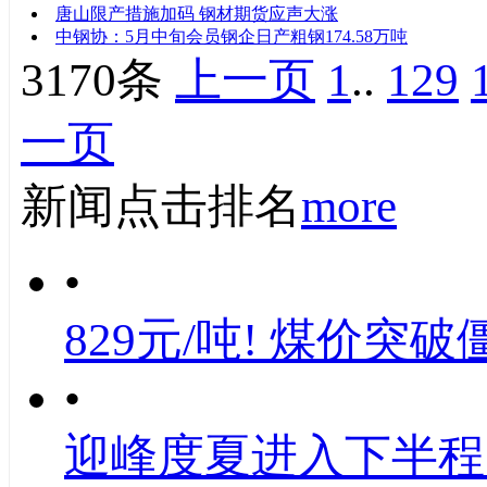
唐山限产措施加码 钢材期货应声大涨
中钢协：5月中旬会员钢企日产粗钢174.58万吨
3170条
上一页
1
..
129
一页
新闻点击排名
more
•
829元/吨! 煤价突破
•
迎峰度夏进入下半程