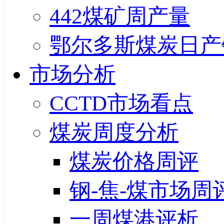
442煤矿周产量
鄂尔多斯煤炭日产
市场分析
CCTD市场看点
煤炭周度分析
煤炭价格周评
钢-焦-煤市场周
一周煤港评析