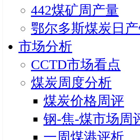
442煤矿周产量
鄂尔多斯煤炭日产
市场分析
CCTD市场看点
煤炭周度分析
煤炭价格周评
钢-焦-煤市场周
一周煤港评析