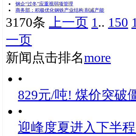
钢企“过冬”应重视弱项管理
商务部：积极优化钢铁产业结构 削减产能
3170条
上一页
1
..
150
一页
新闻点击排名
more
•
829元/吨! 煤价突破
•
迎峰度夏进入下半程