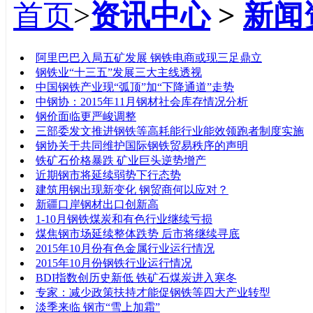
首页
>
资讯中心
>
新闻
标题
阿里巴巴入局五矿发展 钢铁电商或现三足鼎立
钢铁业“十三五”发展三大主线透视
中国钢铁产业现“弧顶”加“下降通道”走势
中钢协：2015年11月钢材社会库存情况分析
钢价面临更严峻调整
三部委发文推进钢铁等高耗能行业能效领跑者制度实施
钢协关于共同维护国际钢铁贸易秩序的声明
铁矿石价格暴跌 矿业巨头逆势增产
近期钢市将延续弱势下行态势
建筑用钢出现新变化 钢贸商何以应对？
新疆口岸钢材出口创新高
1-10月钢铁煤炭和有色行业继续亏损
煤焦钢市场延续整体跌势 后市将继续寻底
2015年10月份有色金属行业运行情况
2015年10月份钢铁行业运行情况
BDI指数创历史新低 铁矿石煤炭进入寒冬
专家：减少政策扶持才能促钢铁等四大产业转型
淡季来临 钢市“雪上加霜”