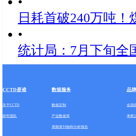
•
日耗首破240万吨！
•
统计局：7月下旬全
CCTD是谁
数据服务
品
关于CCTD
数据定制
全国
研究团队
产业数据库
考察
周期类刊物和分析报告