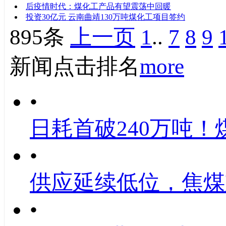
后疫情时代：煤化工产品有望震荡中回暖
投资30亿元 云南曲靖130万吨煤化工项目签约
895条
上一页
1
..
7
8
9
新闻点击排名
more
•
日耗首破240万吨！
•
供应延续低位，焦煤
•