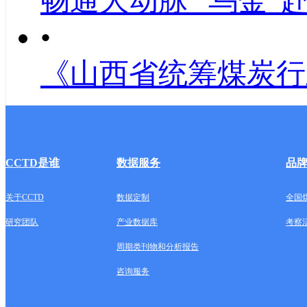
畅通大动脉 “乌金”
•
《山西省统筹煤炭行
CCTD是谁
数据服务
品
关于CCTD
数据定制
全国
研究团队
产业数据库
考察
周期类刊物和分析报告
咨询服务