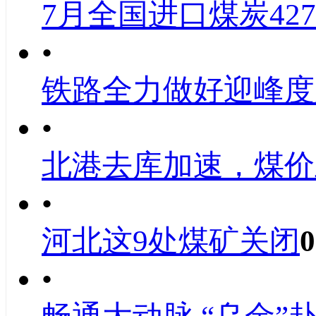
7月全国进口煤炭427
•
铁路全力做好迎峰度
•
北港去库加速，煤价
•
河北这9处煤矿关闭
0
•