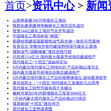
首页
>
资讯中心
>
新闻
标题
山西将新建300万吨煤化工项目
陕西化建承建神华榆林化工项目试车成功
投资144亿煤化工项目气化开车成功
中国煤化工再添科技“神器”
新疆哈密建设国家煤电油气风光储一体化示范基地
投资百亿 华鲁恒升签约建设荆州现代煤化工基地
煤制油气“战略储备”项目全线亏损
总投资53.6亿元 国内最大煤基芳烃项目建成投产
现代煤化工“十四五”该如何定位
9月内蒙古现代煤化工持续向好 产品价格以涨为主
国内最大煤基芳烃项目在陕北建成投产
8月内蒙古现代煤化工产品价格整体低位 波动逐渐收窄
谢克昌院士：“十四五”现代煤化工发展的几点思考
现代煤化工转型升级有四个关键点
榆林市规划5年内新增煤化工投资3900亿元
7月份内蒙古现代煤化工产品价格运行情况
煤基能源“十四五”路在何方
现代煤化工逆势谋突围