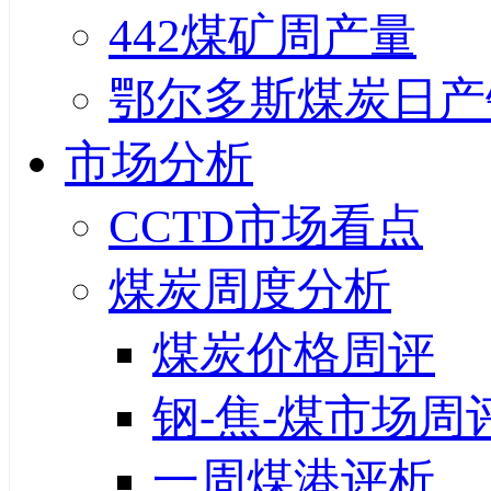
442煤矿周产量
鄂尔多斯煤炭日产
市场分析
CCTD市场看点
煤炭周度分析
煤炭价格周评
钢-焦-煤市场周
一周煤港评析