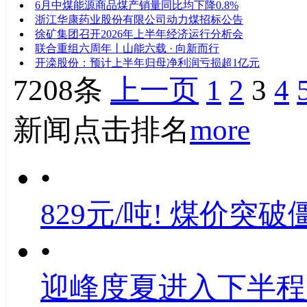
6月中煤能源商品煤产销量同比均下降0.8%
浙江华康药业股份有限公司动力煤招标公告
徐矿集团召开2026年上半年经济运行分析会
联合重组六周年丨山能六载 · 向新而行
开滦股份：预计上半年归母净利润亏损超1亿元
7208条
上一页
1
2
3
4
新闻点击排名
more
•
829元/吨! 煤价突破
•
迎峰度夏进入下半程