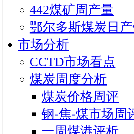
442煤矿周产量
鄂尔多斯煤炭日产
市场分析
CCTD市场看点
煤炭周度分析
煤炭价格周评
钢-焦-煤市场周
一周煤港评析