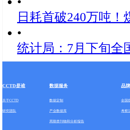
•
日耗首破240万吨！
•
统计局：7月下旬全
CCTD是谁
数据服务
品
关于CCTD
数据定制
全国
研究团队
产业数据库
考察
周期类刊物和分析报告