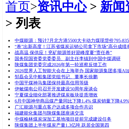
首页
>
资讯中心
>
新闻
> 列表
标题
中煤能源：预计7月北方港5500大卡动力煤现货价795-83
“卷”出新高度！江苏省煤炭运销公司拿下市场“高分成绩
战高温 保供应！兖矿能源答好迎峰度夏“责任卷”
国务院国资委党委委员、副主任李镇到中国中煤调研
陕煤集团党委完成2026年第一轮巡察反馈工作
2026世界人工智能大会在上海举办 国家能源集团多项A
邹磊会见中船集团党组书记、董事长徐鹏
中国平煤神马集团保持最高信用等级
伊敏煤电公司召开开发建设50周年座谈会
宁夏煤业细化部署推进煤炭板块提质增效
6月中国神华商品煤产量同比下降1.4% 煤炭销量下降4.9
广汇能源与重点客户达成多项合作共识
福建能化集团与陕煤集团座谈交流
中煤榆林煤炭深加工基地项目提前完成建设任务
陕煤集团上半年煤炭产量1.3亿吨 跃居全国第四