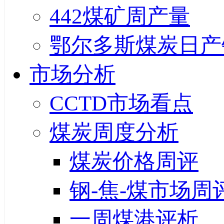
442煤矿周产量
鄂尔多斯煤炭日产
市场分析
CCTD市场看点
煤炭周度分析
煤炭价格周评
钢-焦-煤市场周
一周煤港评析