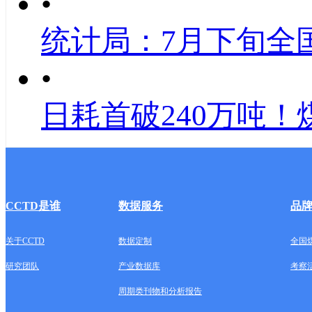
•
统计局：7月下旬全
•
日耗首破240万吨！
CCTD是谁
数据服务
品
关于CCTD
数据定制
全国
研究团队
产业数据库
考察
周期类刊物和分析报告