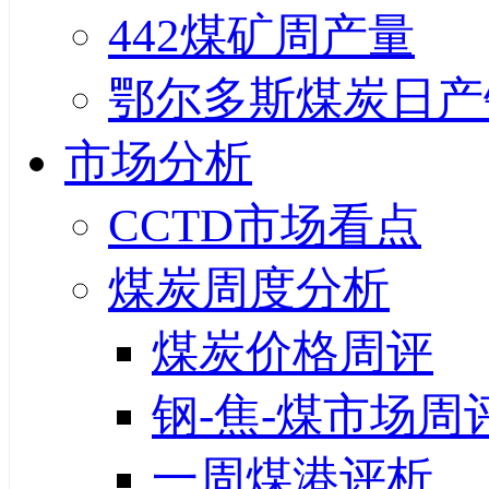
442煤矿周产量
鄂尔多斯煤炭日产
市场分析
CCTD市场看点
煤炭周度分析
煤炭价格周评
钢-焦-煤市场周
一周煤港评析