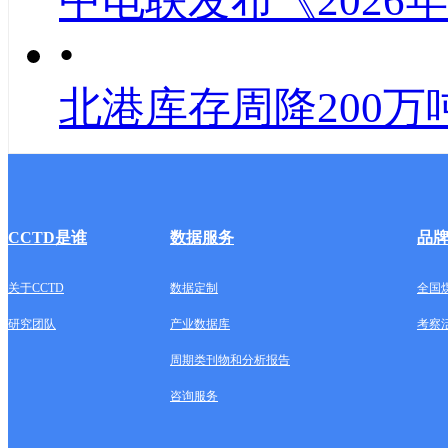
中电联发布《2026
•
北港库存周降200万
CCTD是谁
数据服务
品
关于CCTD
数据定制
全国
研究团队
产业数据库
考察
周期类刊物和分析报告
咨询服务