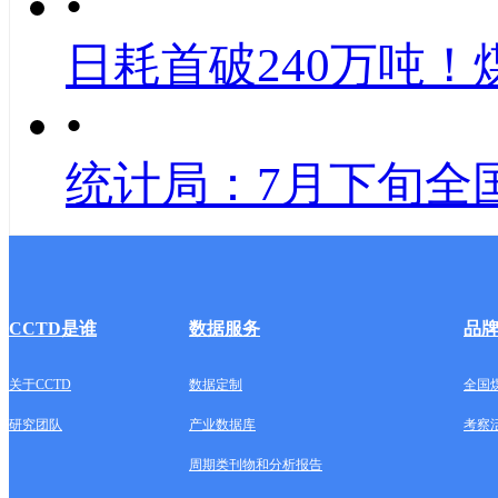
•
日耗首破240万吨！
•
统计局：7月下旬全
CCTD是谁
数据服务
品
关于CCTD
数据定制
全国
研究团队
产业数据库
考察
周期类刊物和分析报告