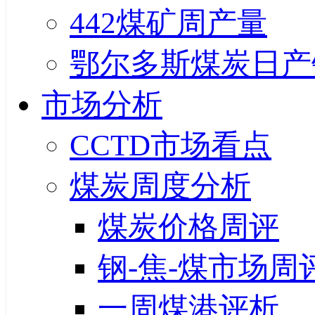
442煤矿周产量
鄂尔多斯煤炭日产
市场分析
CCTD市场看点
煤炭周度分析
煤炭价格周评
钢-焦-煤市场周
一周煤港评析