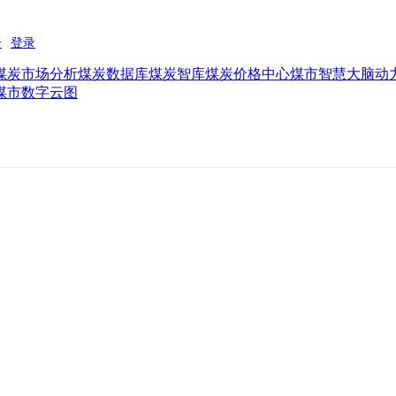
煤炭市场分析
煤炭数据库
煤炭智库
煤炭价格中心
煤市智慧大脑
动
煤市数字云图