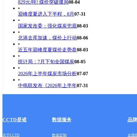
829元/吨! 煤价突破僵局
08-04
•
迎峰度夏进入下半程，8月
07-31
•
国家发改委：强化煤炭兜底
08-03
•
北港去库加速，煤价上行动
08-06
•
近五年迎峰度夏煤价走势盘
08-03
•
统计局：7月下旬全国煤炭
08-05
•
2026年上半年煤炭市场分析
07-07
•
中电联发布《2026年上半年
07-31
CCTD是谁
数据服务
品
关于CCTD
数据定制
全国