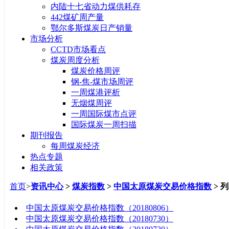
内陆十七省动力煤供耗存
442煤矿周产量
鄂尔多斯煤炭日产销量
市场分析
CCTD市场看点
煤炭周度分析
煤炭价格周评
钢-焦-煤市场周评
一周煤港评析
无烟煤周评
一周国际煤市点评
国际煤炭一周扫描
期刊报告
每周煤炭经济
热点专题
相关政策
首页
>
资讯中心
>
煤炭指数
>
中国太原煤炭交易价格指数
> 
标题
中国太原煤炭交易价格指数（20180806）
中国太原煤炭交易价格指数（20180730）