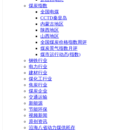
煤炭指数
全国电煤
CCTD秦皇岛
内蒙古地区
陕西地区
山西地区
全国煤炭价格指数周评
煤炭景气指数月评
煤市运行动态(指数)
钢铁行业
电力行业
建材行业
煤化工行业
焦炭行业
煤炭企业
交通运输
新能源
节能环保
视频新闻
原创资讯
沿海八省动力煤供耗存