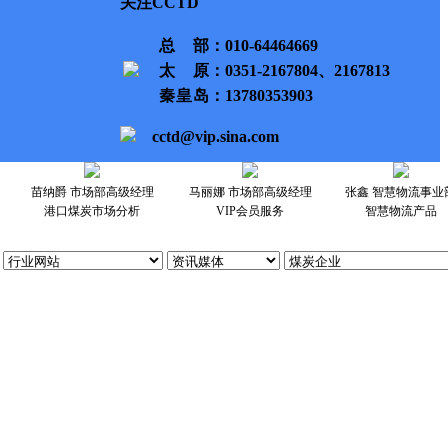
关注CCTD
总部
：010-64464669
太原
：0351-2167804、2167813
秦皇岛
：13780353903
cctd@vip.sina.com
苗纳爵 市场部高级经理
马丽娜 市场部高级经理
张鑫 智慧物流事业
港口煤炭市场分析
VIP会员服务
智慧物流产品