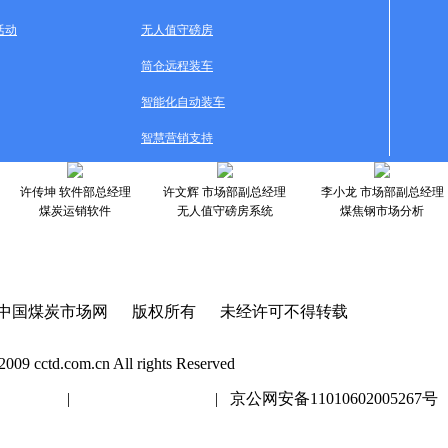
活动
无人值守磅房
筒仓远程装车
智能化自动装车
智慧营销支持
许传坤 软件部总经理
许文辉 市场部副总经理
李小龙 市场部副总经理
煤炭运销软件
无人值守磅房系统
煤焦钢市场分析
中国煤炭市场网 版权所有 未经许可不得转载
2009 cctd.com.cn All rights Reserved
20447号
|
京ICP证020447号
| 京公网安备11010602005267号