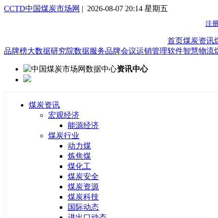
CCTD中国煤炭市场网
| 2026-08-07 20:14 星期五
首页
煤炭资讯
品牌榜
大数据研究院
数据服务
品牌会议
运销管理软件
智慧物流
资讯中心
煤炭资讯
宏观经济
能源经济
煤炭行业
动力煤
炼焦煤
煤化工
煤炭安全
煤炭资源
煤炭科技
国际动态
进出口动态