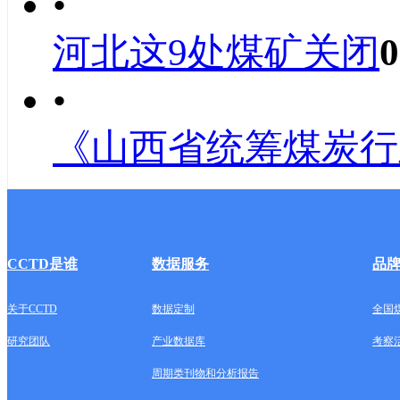
•
河北这9处煤矿关闭
0
•
《山西省统筹煤炭行
CCTD是谁
数据服务
品
关于CCTD
数据定制
全国
研究团队
产业数据库
考察
周期类刊物和分析报告