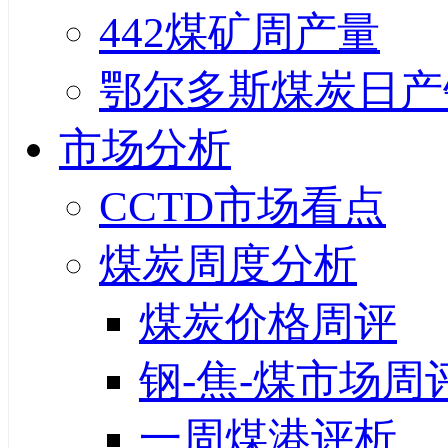
442煤矿周产量
鄂尔多斯煤炭日产
市场分析
CCTD市场看点
煤炭周度分析
煤炭价格周评
钢-焦-煤市场周
一周煤港评析