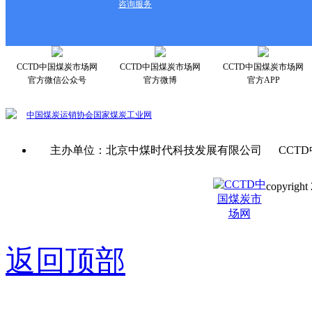
咨询服务
CCTD中国煤炭市场网
CCTD中国煤炭市场网
CCTD中国煤炭市场网
官方微信公众号
官方微博
官方APP
中国煤炭运销协会
国家煤炭工业网
主办单位：北京中煤时代科技发展有限公司 CCTD
copyright 
京ICP备0
返回顶部