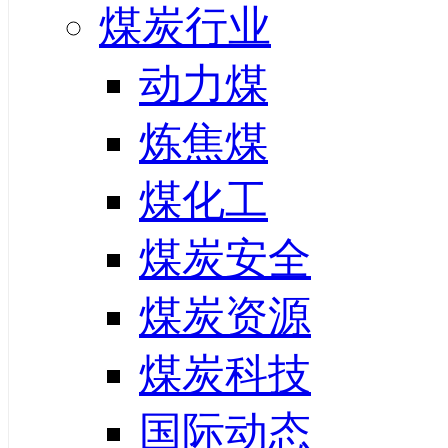
煤炭行业
动力煤
炼焦煤
煤化工
煤炭安全
煤炭资源
煤炭科技
国际动态