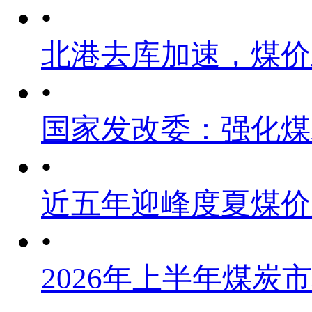
•
北港去库加速，煤价
•
国家发改委：强化煤
•
近五年迎峰度夏煤价
•
2026年上半年煤炭