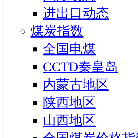
进出口动态
煤炭指数
全国电煤
CCTD秦皇岛
内蒙古地区
陕西地区
山西地区