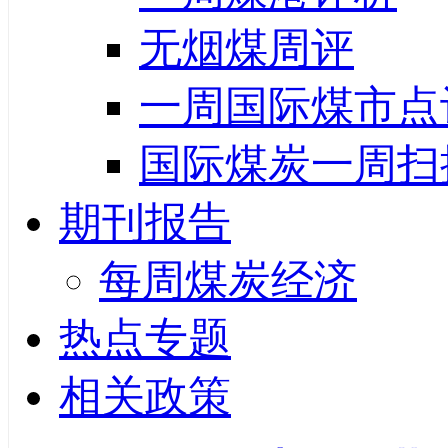
无烟煤周评
一周国际煤市点
国际煤炭一周扫
期刊报告
每周煤炭经济
热点专题
相关政策