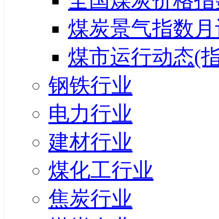
全国煤炭价格指
煤炭景气指数月
煤市运行动态(指
钢铁行业
电力行业
建材行业
煤化工行业
焦炭行业