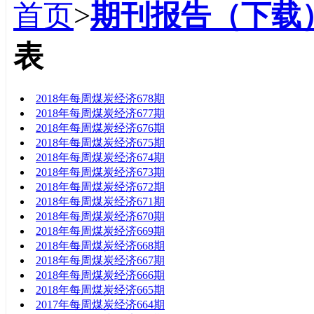
首页
>
期刊报告（下载
表
标题
2018年每周煤炭经济678期
2018年每周煤炭经济677期
2018年每周煤炭经济676期
2018年每周煤炭经济675期
2018年每周煤炭经济674期
2018年每周煤炭经济673期
2018年每周煤炭经济672期
2018年每周煤炭经济671期
2018年每周煤炭经济670期
2018年每周煤炭经济669期
2018年每周煤炭经济668期
2018年每周煤炭经济667期
2018年每周煤炭经济666期
2018年每周煤炭经济665期
2017年每周煤炭经济664期