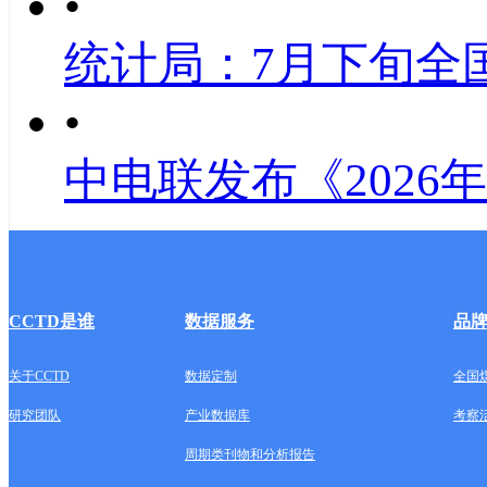
•
统计局：7月下旬全
•
中电联发布《2026
CCTD是谁
数据服务
品
关于CCTD
数据定制
全国
研究团队
产业数据库
考察
周期类刊物和分析报告