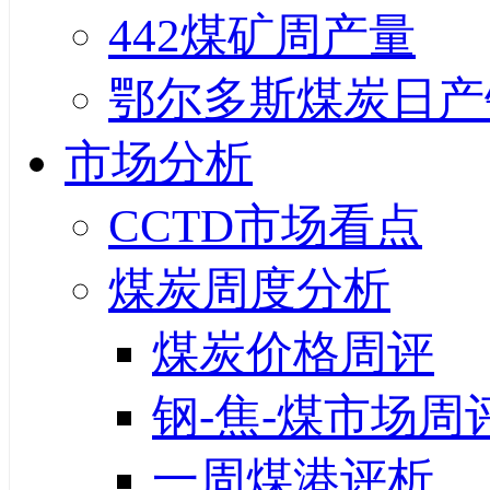
442煤矿周产量
鄂尔多斯煤炭日产
市场分析
CCTD市场看点
煤炭周度分析
煤炭价格周评
钢-焦-煤市场周
一周煤港评析