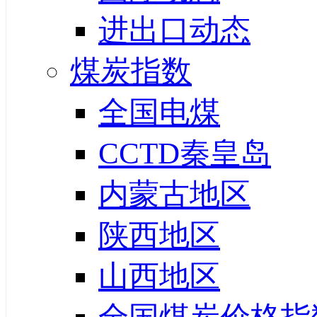
进出口动态
煤炭指数
全国电煤
CCTD秦皇岛
内蒙古地区
陕西地区
山西地区