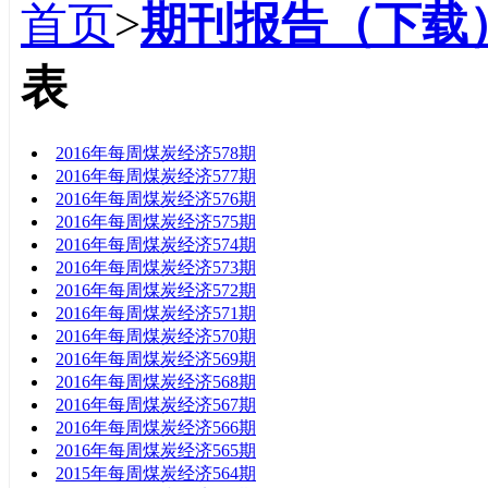
首页
>
期刊报告（下载
表
标题
2016年每周煤炭经济578期
2016年每周煤炭经济577期
2016年每周煤炭经济576期
2016年每周煤炭经济575期
2016年每周煤炭经济574期
2016年每周煤炭经济573期
2016年每周煤炭经济572期
2016年每周煤炭经济571期
2016年每周煤炭经济570期
2016年每周煤炭经济569期
2016年每周煤炭经济568期
2016年每周煤炭经济567期
2016年每周煤炭经济566期
2016年每周煤炭经济565期
2015年每周煤炭经济564期