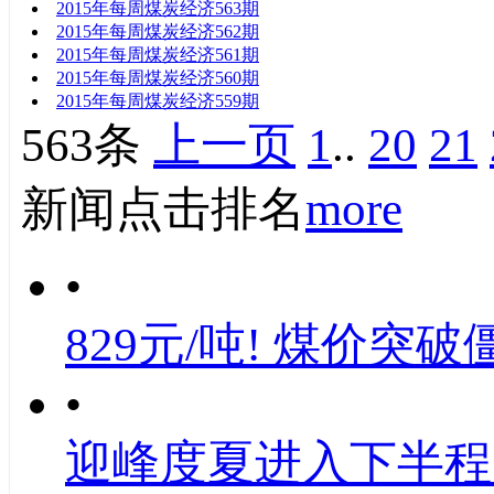
2015年每周煤炭经济563期
2015年每周煤炭经济562期
2015年每周煤炭经济561期
2015年每周煤炭经济560期
2015年每周煤炭经济559期
563条
上一页
1
..
20
21
新闻点击排名
more
•
829元/吨! 煤价突破
•
迎峰度夏进入下半程