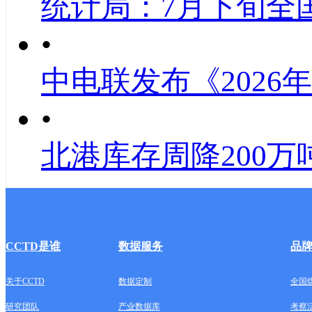
统计局：7月下旬全
•
中电联发布《2026
•
北港库存周降200万
CCTD是谁
数据服务
品
关于CCTD
数据定制
全国
研究团队
产业数据库
考察