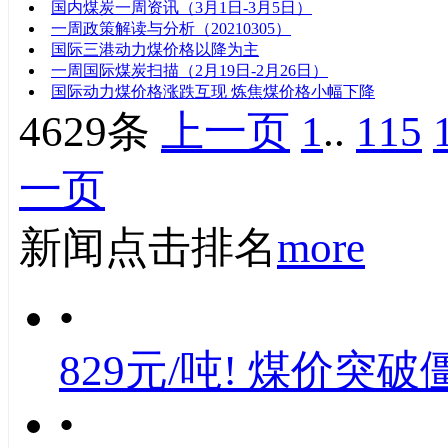
国内煤炭一周资讯（3月1日-3月5日）
一周政策解读与分析（20210305）
国际三港动力煤价格以降为主
一周国际煤炭扫描（2月19日-2月26日）
国际动力煤价格涨跌互现 炼焦煤价格小幅下降
4629条
上一页
1
..
115
一页
新闻点击排名
more
•
829元/吨! 煤价突破
•