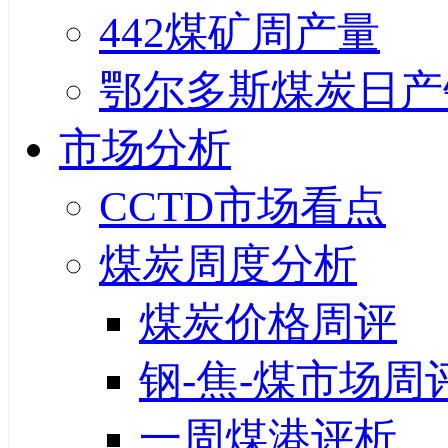
442煤矿周产量
鄂尔多斯煤炭日产
市场分析
CCTD市场看点
煤炭周度分析
煤炭价格周评
钢-焦-煤市场周
一周煤港评析