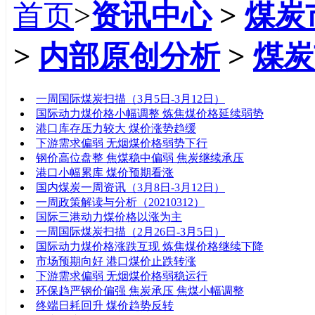
首页
>
资讯中心
>
煤炭
>
内部原创分析
>
煤炭
标题
一周国际煤炭扫描（3月5日-3月12日）
国际动力煤价格小幅调整 炼焦煤价格延续弱势
港口库存压力较大 煤价涨势趋缓
下游需求偏弱 无烟煤价格弱势下行
钢价高位盘整 焦煤稳中偏弱 焦炭继续承压
港口小幅累库 煤价预期看涨
国内煤炭一周资讯（3月8日-3月12日）
一周政策解读与分析（20210312）
国际三港动力煤价格以涨为主
一周国际煤炭扫描（2月26日-3月5日）
国际动力煤价格涨跌互现 炼焦煤价格继续下降
市场预期向好 港口煤价止跌转涨
下游需求偏弱 无烟煤价格弱稳运行
环保趋严钢价偏强 焦炭承压 焦煤小幅调整
终端日耗回升 煤价趋势反转