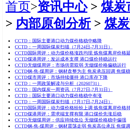
首页
>
资讯中心
>
煤炭
>
内部原创分析
>
煤炭
标题
CCTD：国际主要港口动力煤价格稳中略降
CCTD：一周国际煤炭扫描（7月24日-7月31日）
CCTD国际周评：动力煤价格涨跌均现 炼焦煤离岸价格
CCTD煤港周评：发运成本支撑 港口煤价持稳运行
CCTD无烟煤周评：市场供需双弱 无烟煤价格偏稳运行
CCTD钢-焦-煤周评：钢材盘整为主 焦炭承压回调 焦煤
CCTD煤市周评：市场持续僵持 港口库存下降
CCTD：一周政策解读与分析（20260731）
CCTD：国内煤炭一周资讯（7月27日-7月31日）
CCTD：国际主要港口动力煤价格稳中有涨
CCTD：一周国际煤炭扫描（7月17日-7月24日）
CCTD国际周评：动力煤价格纷纷上调 炼焦煤离岸价格
CCTD煤港周评：需求端支撑有限 港口煤价先涨后稳
CCTD无烟煤周评：供应持续低位 无烟煤价格稳中偏强
CCTD钢-焦-煤周评：钢材震荡走弱 焦炭高位承压 焦煤