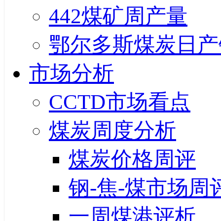
442煤矿周产量
鄂尔多斯煤炭日产
市场分析
CCTD市场看点
煤炭周度分析
煤炭价格周评
钢-焦-煤市场周
一周煤港评析