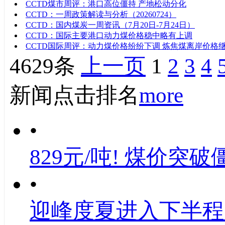
CCTD煤市周评：港口高位僵持 产地松动分化
CCTD：一周政策解读与分析（20260724）
CCTD：国内煤炭一周资讯（7月20日-7月24日）
CCTD：国际主要港口动力煤价格稳中略有上调
CCTD国际周评：动力煤价格纷纷下调 炼焦煤离岸价格
4629条
上一页
1
2
3
4
新闻点击排名
more
•
829元/吨! 煤价突破
•
迎峰度夏进入下半程