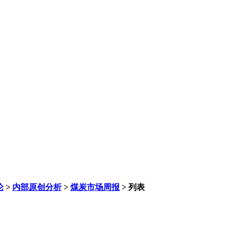
论
>
内部原创分析
>
煤炭市场周报
> 列表