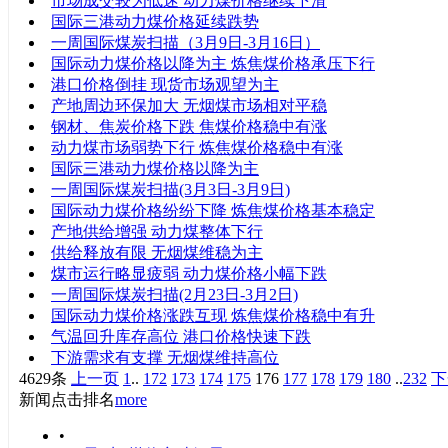
市场成交较为低迷 动力煤价格继续下滑
国际三港动力煤价格延续跌势
一周国际煤炭扫描（3月9日-3月16日）
国际动力煤价格以降为主 炼焦煤价格承压下行
港口价格倒挂 现货市场观望为主
产地周边环保加大 无烟煤市场相对平稳
钢材、焦炭价格下跌 焦煤价格稳中有涨
动力煤市场弱势下行 炼焦煤价格稳中有涨
国际三港动力煤价格以降为主
一周国际煤炭扫描(3月3日-3月9日)
国际动力煤价格纷纷下降 炼焦煤价格基本稳定
产地供给增强 动力煤整体下行
供给释放有限 无烟煤维稳为主
煤市运行略显疲弱 动力煤价格小幅下跌
一周国际煤炭扫描(2月23日-3月2日)
国际动力煤价格涨跌互现 炼焦煤价格稳中有升
气温回升库存高位 港口价格快速下跌
下游需求有支撑 无烟煤维持高位
4629条
上一页
1
..
172
173
174
175
176
177
178
179
180
..
232
下
新闻点击排名
more
•