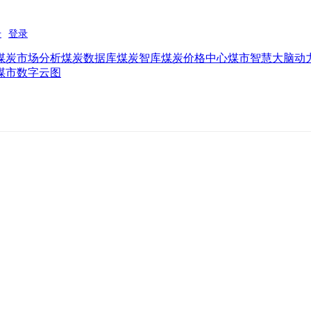
煤炭市场分析
煤炭数据库
煤炭智库
煤炭价格中心
煤市智慧大脑
动
煤市数字云图