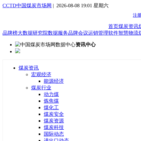
CCTD中国煤炭市场网
| 2026-08-08 19:01 星期六
首页
煤炭资讯
品牌榜
大数据研究院
数据服务
品牌会议
运销管理软件
智慧物流
资讯中心
煤炭资讯
宏观经济
能源经济
煤炭行业
动力煤
炼焦煤
煤化工
煤炭安全
煤炭资源
煤炭科技
国际动态
进出口动态