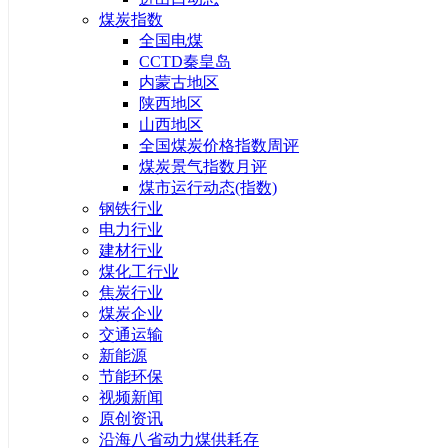
煤炭指数
全国电煤
CCTD秦皇岛
内蒙古地区
陕西地区
山西地区
全国煤炭价格指数周评
煤炭景气指数月评
煤市运行动态(指数)
钢铁行业
电力行业
建材行业
煤化工行业
焦炭行业
煤炭企业
交通运输
新能源
节能环保
视频新闻
原创资讯
沿海八省动力煤供耗存