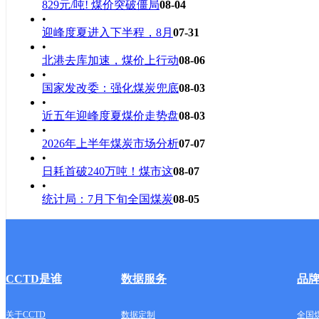
829元/吨! 煤价突破僵局
08-04
•
迎峰度夏进入下半程，8月
07-31
•
北港去库加速，煤价上行动
08-06
•
国家发改委：强化煤炭兜底
08-03
•
近五年迎峰度夏煤价走势盘
08-03
•
2026年上半年煤炭市场分析
07-07
•
日耗首破240万吨！煤市这
08-07
•
统计局：7月下旬全国煤炭
08-05
CCTD是谁
数据服务
品
关于CCTD
数据定制
全国