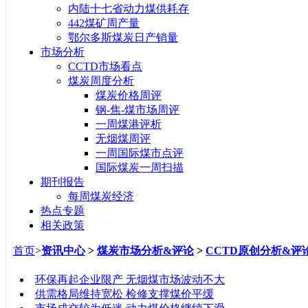
内陆十七省动力煤供耗存
442煤矿周产量
鄂尔多斯煤炭日产销量
市场分析
CCTD市场看点
煤炭周度分析
煤炭价格周评
钢-焦-煤市场周评
一周煤港评析
无烟煤周评
一周国际煤市点评
国际煤炭一周扫描
期刊报告
每周煤炭经济
热点专题
相关政策
首页
>
资讯中心
>
煤炭市场分析&评论
>
CCTD原创分析&评
标题
环保再起企业限产 无烟煤市场波动不大
供需格局维持宽松 检修支撑煤价平缓