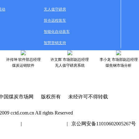
活动
无人值守磅房
筒仓远程装车
智能化自动装车
智慧营销支持
许传坤 软件部总经理
许文辉 市场部副总经理
李小龙 市场部副总经理
煤炭运销软件
无人值守磅房系统
煤焦钢市场分析
中国煤炭市场网 版权所有 未经许可不得转载
2009 cctd.com.cn All rights Reserved
20447号
|
京ICP证020447号
| 京公网安备11010602005267号