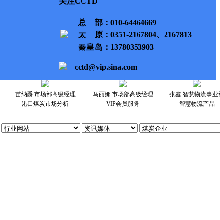
关注CCTD
总部
：010-64464669
太原
：0351-2167804、2167813
秦皇岛
：13780353903
cctd@vip.sina.com
苗纳爵 市场部高级经理
马丽娜 市场部高级经理
张鑫 智慧物流事业
港口煤炭市场分析
VIP会员服务
智慧物流产品