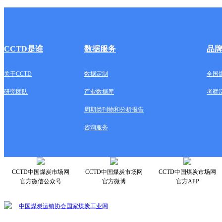
CCTD是谁
数据服务
品
关于CCTD
数据定制
全国
研究团队
产业数据库
考察
周期类刊物和分析报告
咨询服务
CCTD中国煤炭市场网
CCTD中国煤炭市场网
CCTD中国煤炭市场网
官方微信公众号
官方微博
官方APP
中国煤炭运销协会
国家煤炭工业网