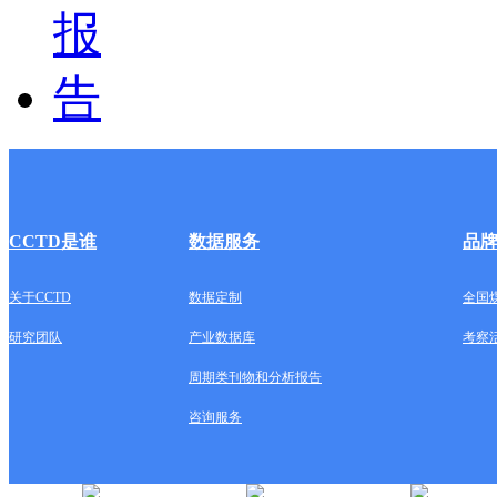
CCTD是谁
数据服务
品
关于CCTD
数据定制
全国
研究团队
产业数据库
考察
周期类刊物和分析报告
咨询服务