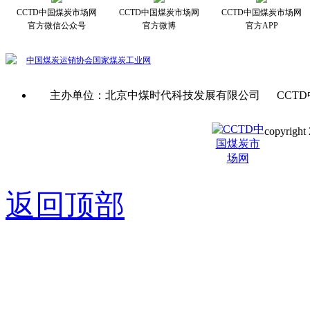
CCTD中国煤炭市场网
CCTD中国煤炭市场网
CCTD中国煤炭市场网
官方微信公众号
官方微博
官方APP
中国煤炭运销协会
国家煤炭工业网
主办单位：北京中煤时代科技发展有限公司 CCTD
copyright 
京ICP备0
返回顶部