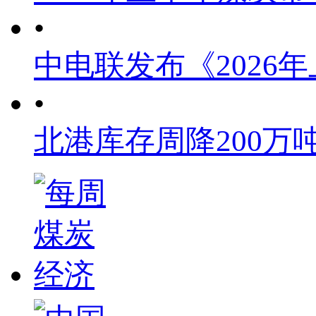
•
中电联发布《2026
•
北港库存周降200万