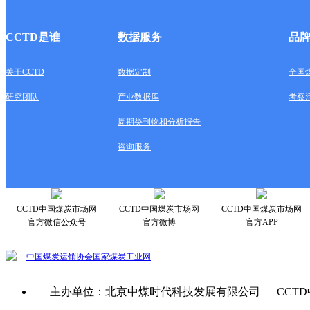
CCTD是谁
数据服务
品
关于CCTD
数据定制
全国
研究团队
产业数据库
考察
周期类刊物和分析报告
咨询服务
CCTD中国煤炭市场网
CCTD中国煤炭市场网
CCTD中国煤炭市场网
官方微信公众号
官方微博
官方APP
中国煤炭运销协会
国家煤炭工业网
主办单位：北京中煤时代科技发展有限公司 CCTD