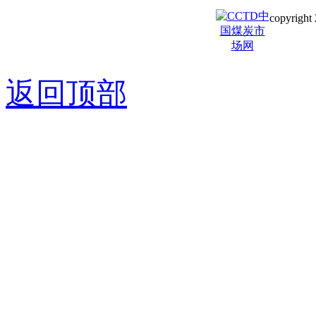
copyright 
京ICP备0
返回顶部