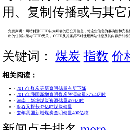
用、复制传播或与其它
免责声明：网站刊登CCTD认为可靠的已公开信息，对这些信息的准确性和完
出的任何决策与CCTD无关， CCTD及其雇员不对使用网站信息及其内容所引
关键词：
煤炭
指数
价
相关阅读：
·
2015年煤炭等新查明储量有所下降
·
2015年我国新增查明煤炭资源储量375.4亿吨
·
河南：新增煤炭资源储量457亿吨
·
府谷又探获32亿吨煤炭储量
·
去年我国新增煤炭查明储量400亿吨
新闻点击排名
more