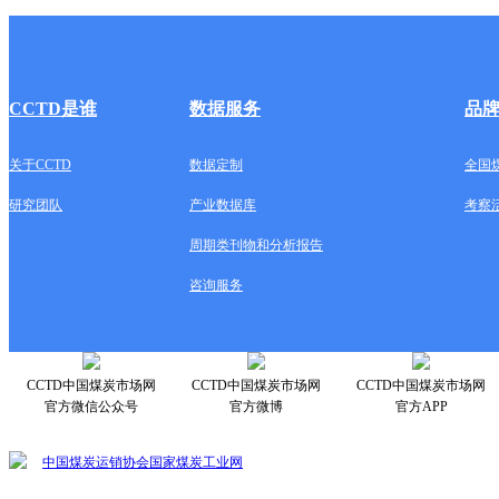
CCTD是谁
数据服务
品
关于CCTD
数据定制
全国
研究团队
产业数据库
考察
周期类刊物和分析报告
咨询服务
CCTD中国煤炭市场网
CCTD中国煤炭市场网
CCTD中国煤炭市场网
官方微信公众号
官方微博
官方APP
中国煤炭运销协会
国家煤炭工业网