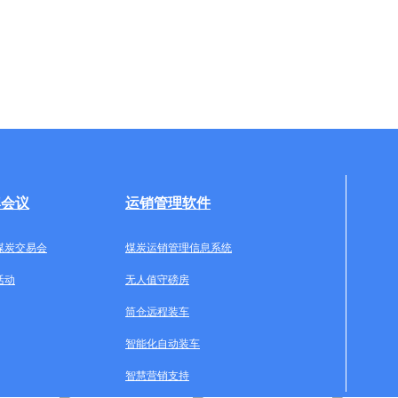
牌会议
运销管理软件
煤炭交易会
煤炭运销管理信息系统
活动
无人值守磅房
筒仓远程装车
智能化自动装车
智慧营销支持