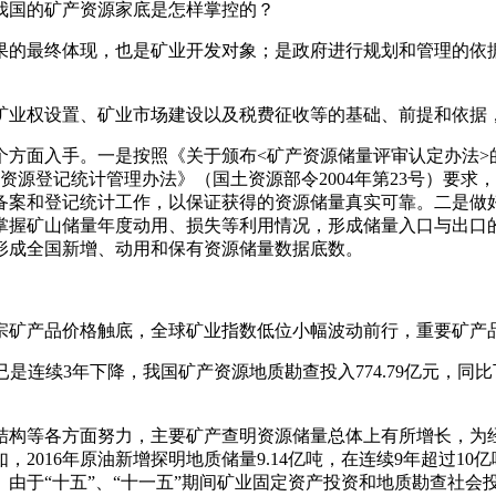
国的矿产资源家底是怎样掌控的？
的最终体现，也是矿业开发对象；是政府进行规划和管理的依据
业权设置、矿业市场建设以及税费征收等的基础、前提和依据，
入手。一是按照《关于颁布<矿产资源储量评审认定办法>的通知
矿产资源登记统计管理办法》（国土资源部令2004年第23号）
备案和登记统计工作，以保证获得的资源储量真实可靠。二是做
及时掌握矿山储量年度动用、损失等利用情况，形成储量入口与出
形成全国新增、动用和保有资源储量数据底数。
矿产品价格触底，全球矿业指数低位小幅波动前行，重要矿产品
连续3年下降，我国矿产资源地质勘查投入774.79亿元，同比
结构等各方面努力，主要矿产查明资源储量总体上有所增长，为
2016年原油新增探明地质储量9.14亿吨，在连续9年超过10
由于“十五”、“十一五”期间矿业固定资产投资和地质勘查社会