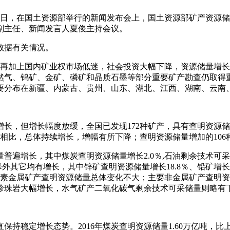
2日，在国土资源部举行的新闻发布会上，国土资源部矿产资源
副主任、新闻发言人夏俊主持会议。
数据有关情况。
加上国内矿业权市场低迷，社会投资大幅下降，资源储量增长
然气、钨矿、金矿、磷矿和晶质石墨等部分重要矿产勘查仍取得
要分布在新疆、内蒙古、贵州、山东、湖北、江西、湖南、云南
，但增长幅度放缓，全国已发现172种矿产，具有查明资源储量
相比，总体持续增长，增幅有所下降；查明资源储量增加的106种，
遍增长，其中煤炭查明资源储量增长2.0％,石油剩余技术可采储
其它均有增长，其中锌矿查明资源储量增长18.8％、铅矿增长10
稀散元素金属矿产查明资源储量总体变化不大；主要非金属矿产查
珍珠岩大幅增长，水气矿产二氧化碳气剩余技术可采储量则略有
稳定增长态势。2016年煤炭查明资源储量1.60万亿吨，比上年