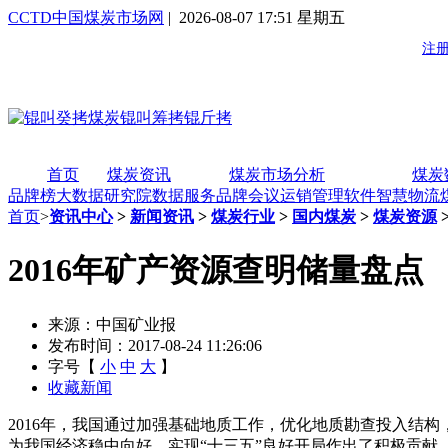
CCTD中国煤炭市场网
| 2026-08-07 17:51 星期五
首页
煤炭资讯
煤炭市场分析
煤炭
品牌榜
大数据研究院
数据服务
品牌会议
运销管理软件
智慧物流
首页
>
资讯中心
>
新闻资讯
>
煤炭行业
>
国内煤炭
>
煤炭资源
2016年矿产资源查明储量盘点
来源：中国矿业报
发布时间：2017-08-24 11:26:06
字号【
小
中
大
】
收藏新闻
2016年，我国通过加强基础地质工作，优化地质勘查投入结
为我国经济稳中向好、实现“十三五”良好开局作出了积极贡献