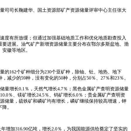
储量司司长鞠建华、国土资源部矿产资源储量评审中心主任张大
速度有所放缓；但通过加强基础地质工作和优化地质勘查投入
重要进展。油气矿产新增资源储量主要分布在鄂尔多斯盆地、渤
、安徽等地区。
的162个矿种细分为230个亚矿种，除铀、钍、地热、地下
减少的59种，没有变化的50种，分别占50％、27％和23％。
量增长0.1％，天然气增长4.7％；黑色金属矿产查明资源储量
.0％、镁矿增长24.5％、钨矿增长6.0％；贵金属矿产查明资
明资源储量，硫铁矿和磷矿均有增长，磷矿继续保持较高增速，钾
下降。
增加316.90亿吨，增长2.0％，为我国能源供给奠定了坚实的