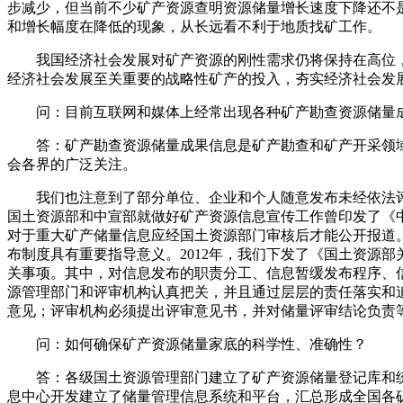
步减少，但当前不少矿产资源查明资源储量增长速度下降还不
和增长幅度在降低的现象，从长远看不利于地质找矿工作。
我国经济社会发展对矿产资源的刚性需求仍将保持在高位，
经济社会发展至关重要的战略性矿产的投入，夯实经济社会发
问：目前互联网和媒体上经常出现各种矿产勘查资源储量成
答：矿产勘查资源储量成果信息是矿产勘查和矿产开采领域
会各界的广泛关注。
我们也注意到了部分单位、企业和个人随意发布未经依法评审
国土资源部和中宣部就做好矿产资源信息宣传工作曾印发了《中
对于重大矿产储量信息应经国土资源部门审核后才能公开报道。
布制度具有重要指导意义。2012年，我们下发了《国土资源部
关事项。其中，对信息发布的职责分工、信息暂缓发布程序、
源管理部门和评审机构认真把关，并且通过层层的责任落实和
意见；评审机构必须提出评审意见书，并对储量评审结论负责
问：如何确保矿产资源储量家底的科学性、准确性？
答：各级国土资源管理部门建立了矿产资源储量登记库和统
息中心开发建立了储量管理信息系统和平台，汇总形成全国各