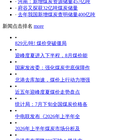
·
河南：新增煤炭资源储量457亿吨
·
府谷又探获32亿吨煤炭储量
·
去年我国新增煤炭查明储量400亿吨
新闻点击排名
more
•
829元/吨! 煤价突破僵局
•
迎峰度夏进入下半程，8月煤价能
•
国家发改委：强化煤炭兜底保障作
•
北港去库加速，煤价上行动力增强
•
近五年迎峰度夏煤价走势盘点
•
统计局：7月下旬全国煤炭价格各
•
中电联发布《2026年上半年全
•
2026年上半年煤炭市场分析及
•