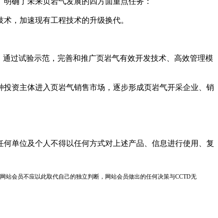
明确了未来页岩气发展的四方面重点任务：
技术，加速现有工程技术的升级换代。
，通过试验示范，完善和推广页岩气有效开发技术、高效管理模
投资主体进入页岩气销售市场，逐步形成页岩气开采企业、销
任何单位及个人不得以任何方式对上述产品、信息进行使用、复
网站会员不应以此取代自己的独立判断，网站会员做出的任何决策与CCTD无