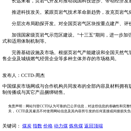
长远来看，页岩气开发对推动我国科技进步、带动经济发展
推进科技攻关。紧跟页岩气技术革命新趋势，攻克页岩气储
分层次布局勘探开发。对全国页岩气区块按重点建产、评价
加强国家级页岩气示范区建设。“十三五”期间，进一步加强
式和适用体制机制等。
完善基础设施及市场。根据页岩气产能建设和全国天然气管
售企业及城镇燃气经营企业等多种主体并存的市场格局。
发布人：CCTD-周杰
中国煤炭市场网或与合作机构共同发布的全部内容及材料拥有
制传播或与其它产品捆绑销售。
免责声明：网站刊登CCTD认为可靠的已公开信息，对这些信息的准确性和完整
关， CCTD及其雇员不对使用网站信息及其内容所引发的任何直接或间接损失
关键词：
煤炭
指数
价格
动力煤
炼焦煤
返回顶端