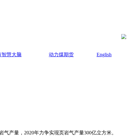
市智慧大脑
动力煤期货
English
气产量，2020年力争实现页岩气产量300亿立方米。