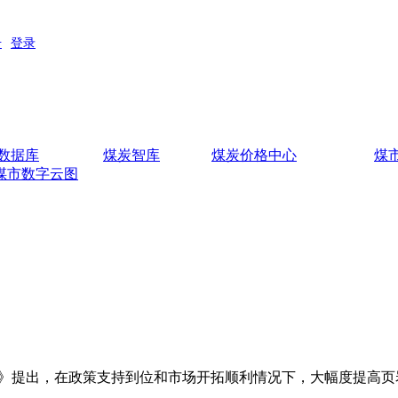
数据库
煤炭智库
煤炭价格中心
煤
煤市数字云图
）》提出，在政策支持到位和市场开拓顺利情况下，大幅度提高页岩