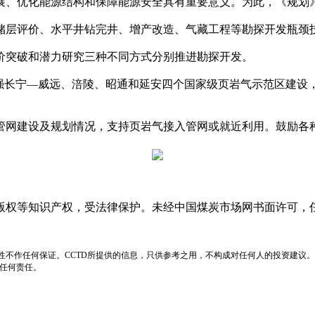
、优化能源结构和保障能源安全具有重要意义。为此，《规划》
层评价、水平井钻完井、增产改造、气藏工程等勘探开发瓶颈
突破和潜力研究三种不同方式分别推进勘探开发。
长宁—威远、涪陵、昭通和延安四个国家级页岩气示范区建设
网建设及规划情况，支持页岩气接入管网或就近利用。鼓励各种
版权等知识产权，受法律保护。未经中国煤炭市场网书面许可，
性不作任何保证。CCTD所提供的信息，只供参考之用，不构成对任何人的投资建议。
负任何责任。