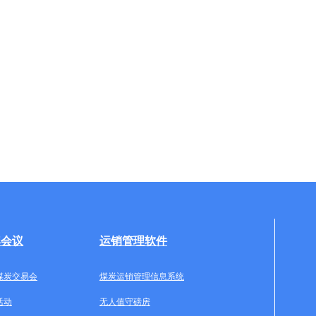
牌会议
运销管理软件
煤炭交易会
煤炭运销管理信息系统
活动
无人值守磅房