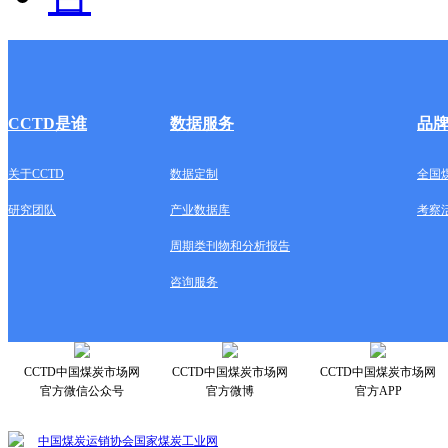
CCTD是谁
数据服务
品
关于CCTD
数据定制
全国
研究团队
产业数据库
考察
周期类刊物和分析报告
咨询服务
CCTD中国煤炭市场网
CCTD中国煤炭市场网
CCTD中国煤炭市场网
官方微信公众号
官方微博
官方APP
中国煤炭运销协会
国家煤炭工业网