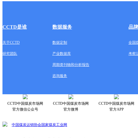
CCTD是谁
数据服务
品
关于CCTD
数据定制
全国
研究团队
产业数据库
考察
周期类刊物和分析报告
咨询服务
CCTD中国煤炭市场网
CCTD中国煤炭市场网
CCTD中国煤炭市场网
官方微信公众号
官方微博
官方APP
中国煤炭运销协会
国家煤炭工业网