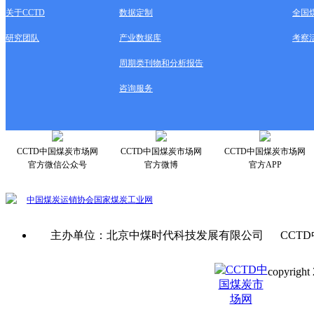
关于CCTD
数据定制
全国
研究团队
产业数据库
考察
周期类刊物和分析报告
咨询服务
CCTD中国煤炭市场网
CCTD中国煤炭市场网
CCTD中国煤炭市场网
官方微信公众号
官方微博
官方APP
中国煤炭运销协会
国家煤炭工业网
主办单位：北京中煤时代科技发展有限公司 CCTD
copyright 
京ICP备0