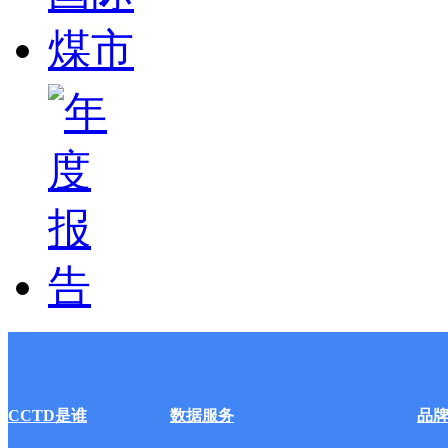
CCTD是谁
数据服务
品