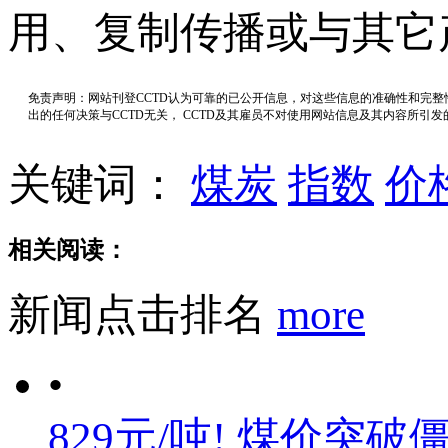
用、复制传播或与其它
免责声明：网站刊登CCTD认为可靠的已公开信息，对这些信息的准确性和完
出的任何决策与CCTD无关， CCTD及其雇员不对使用网站信息及其内容所引
关键词：
煤炭
指数
价
相关阅读：
新闻点击排名
more
•
829元/吨! 煤价突破