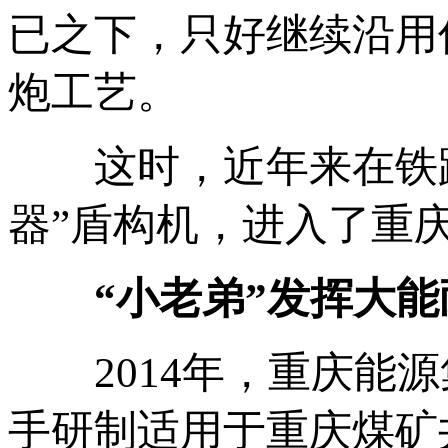
已之下，只好继续沿用
炮工艺。
这时，近年来在铁路
器”盾构机，进入了重
“小老弟”发挥大能
2014年，重庆能源
手研制适用于重庆煤矿