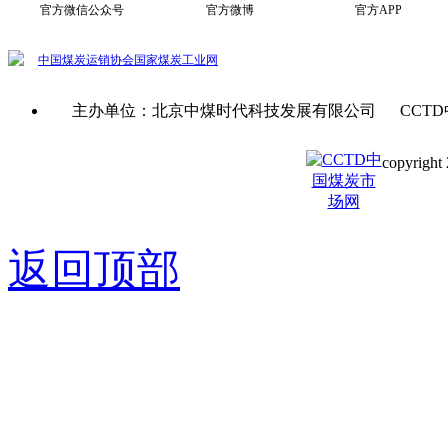
官方微信公众号
官方微博
官方APP
中国煤炭运销协会
国家煤炭工业网
主办单位：北京中煤时代科技发展有限公司 CCTD
copyright 
京ICP备0
返回顶部