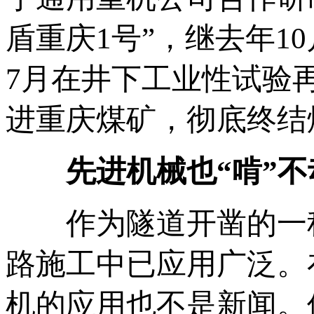
盾重庆1号”，继去年1
7月在井下工业性试验
进重庆煤矿，彻底终结
先进机械也“啃”
作为隧道开凿的一种
路施工中已应用广泛。
机的应用也不是新闻。