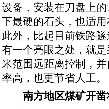
设备，安装在刀盘上的1
下最硬的石头，也适用
此外，比起目前铁路隧
有一个亮眼之处，就是
米范围远距离控制，并
率高，也更节省人工。
南方地区煤矿开凿